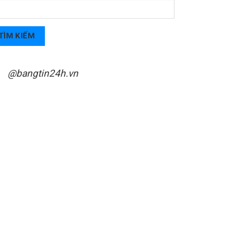
TÌM KIẾM
@bangtin24h.vn