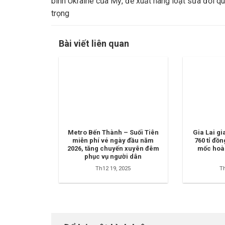
bình Ukraine của Mỹ, đề xuất hàng loạt sửa đổi q
trọng
Bài viết liên quan
Metro Bến Thành – Suối Tiên
Gia Lai gi
miễn phí vé ngày đầu năm
760 tỉ đồn
2026, tăng chuyến xuyên đêm
mốc hoà
phục vụ người dân
Th12 19, 2025
Th