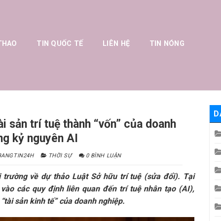
THAO
TIN QUỐC TẾ
LIÊN HỆ
TIN NÓNG
D
ài sản trí tuệ thành “vốn” của doanh
ng kỷ nguyên AI
BANGTIN24H
THỜI SỰ
0 BÌNH LUẬN
i trường về dự thảo Luật Sở hữu trí tuệ (sửa đổi). Tại
 vào các quy định liên quan đến trí tuệ nhân tạo (AI),
à “tài sản kinh tế” của doanh nghiệp.