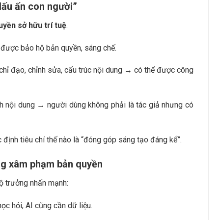
dấu ấn con người”
uyền sở hữu trí tuệ
.
 được bảo hộ bản quyền, sáng chế.
hỉ đạo, chỉnh sửa, cấu trúc nội dung → có thể được công
nh nội dung → người dùng không phải là tác giả nhưng có
định tiêu chí thế nào là “đóng góp sáng tạo đáng kể”.
ông xâm phạm bản quyền
Bộ trưởng nhấn mạnh:
ọc hỏi, AI cũng cần dữ liệu.