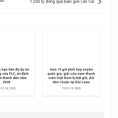
uan
1.200 tỷ đồng qua biên giới Lào Cai
a hạn tiến độ dự án
Hơn 19 giờ phối hợp xuyên
g của FLC, ấn định
quốc gia, giải cứu nam thanh
n thành đến năm
niên Việt Nam bị bắt giữ, đòi
2028
tiền chuộc tại Đài Loan
12 16, 2025
Th12 14, 2025