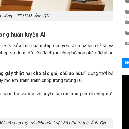
 Hùng – TP.HCM. Ảnh: QH
ong huấn luyện AI
i việc sửa luật nhằm đáp ứng yêu cầu của kinh tế số và
 phép sử dụng dữ liệu đã được công bố hợp pháp để phục
N
ng gây thiệt hại cho tác giả, chủ sở hữu”
, đồng thời bổ
uy mô lớn, tránh tranh chấp trong tương lai.
i sáng tạo và bảo vệ quyền tác giả trong môi trường số”,
ổi, bổ sung một số điều của Luật Sở hữu trí tuệ. Ảnh: QH