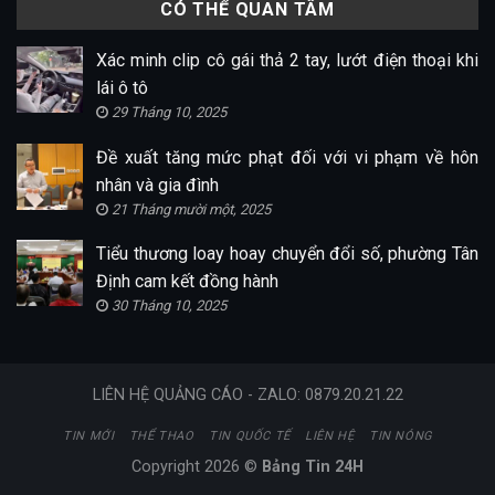
CÓ THỂ QUAN TÂM
Xác minh clip cô gái thả 2 tay, lướt điện thoại khi
lái ô tô
29 Tháng 10, 2025
Đề xuất tăng mức phạt đối với vi phạm về hôn
nhân và gia đình
21 Tháng mười một, 2025
Tiểu thương loay hoay chuyển đổi số, phường Tân
Định cam kết đồng hành
30 Tháng 10, 2025
LIÊN HỆ QUẢNG CÁO - ZALO: 0879.20.21.22
TIN MỚI
THỂ THAO
TIN QUỐC TẾ
LIÊN HỆ
TIN NÓNG
Copyright 2026 ©
Bảng Tin 24H