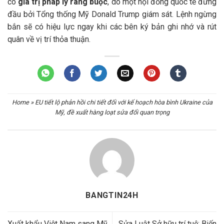
có
giá trị pháp lý ràng buộc
, do một hội đồng quốc tế đứng
đầu bởi Tổng thống Mỹ Donald Trump giám sát. Lệnh ngừng
bắn sẽ có hiệu lực ngay khi các bên ký bản ghi nhớ và rút
quân về vị trí thỏa thuận.
Home
»
EU tiết lộ phản hồi chi tiết đối với kế hoạch hòa bình Ukraine của
Mỹ, đề xuất hàng loạt sửa đổi quan trọng
BANGTIN24H
Xuất khẩu Việt Nam sang Mỹ
Sửa Luật Sở hữu trí tuệ: Biến