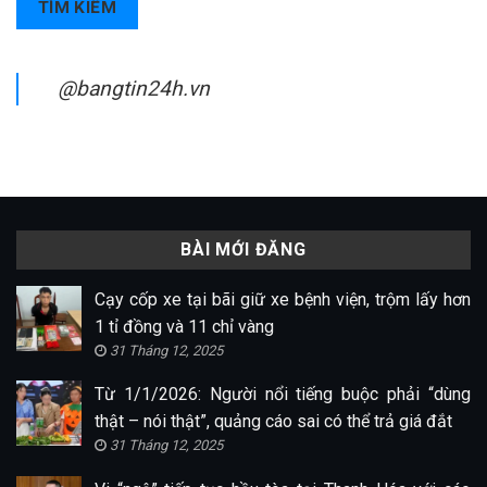
TÌM KIẾM
@bangtin24h.vn
BÀI MỚI ĐĂNG
Cạy cốp xe tại bãi giữ xe bệnh viện, trộm lấy hơn
1 tỉ đồng và 11 chỉ vàng
31 Tháng 12, 2025
Từ 1/1/2026: Người nổi tiếng buộc phải “dùng
thật – nói thật”, quảng cáo sai có thể trả giá đắt
31 Tháng 12, 2025