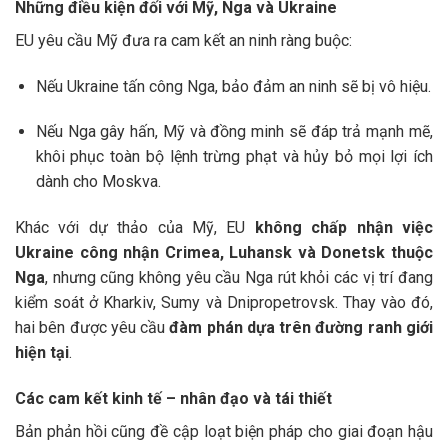
Những điều kiện đối với Mỹ, Nga và Ukraine
EU yêu cầu Mỹ đưa ra cam kết an ninh ràng buộc:
Nếu Ukraine tấn công Nga, bảo đảm an ninh sẽ bị vô hiệu.
Nếu Nga gây hấn, Mỹ và đồng minh sẽ đáp trả mạnh mẽ,
khôi phục toàn bộ lệnh trừng phạt và hủy bỏ mọi lợi ích
dành cho Moskva.
Khác với dự thảo của Mỹ, EU
không chấp nhận việc
Ukraine công nhận Crimea, Luhansk và Donetsk thuộc
Nga
, nhưng cũng không yêu cầu Nga rút khỏi các vị trí đang
kiểm soát ở Kharkiv, Sumy và Dnipropetrovsk. Thay vào đó,
hai bên được yêu cầu
đàm phán dựa trên đường ranh giới
hiện tại
.
Các cam kết kinh tế – nhân đạo và tái thiết
Bản phản hồi cũng đề cập loạt biện pháp cho giai đoạn hậu