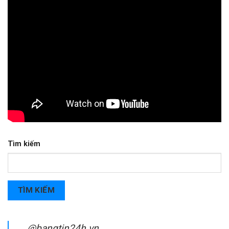
Tìm kiếm
TÌM KIẾM
@bangtin24h.vn