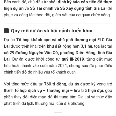
Bên cạnh đó, chủ đầu tư phải
định kỳ báo cáo tiến độ thực
hiện dự án
về
Sở Tài chính và Sở Xây dựng tỉnh Gia Lai
để
phục vụ công tác theo dõi, giám sát của cơ quan chức năng.
🏙️
Quy mô dự án và bối cảnh triển khai
Dự án
Tổ hợp khách sạn và nhà phố thương mại FLC Gia
Lai
được triển khai trên
khu đất rộng hơn 3,1 ha
, tọa lạc tại
số 29 đường Nguyễn Văn Cừ, phường Diên Hồng, tỉnh Gia
Lai
. Dự án được khởi công từ
quý III-2019
, từng đặt mục
tiêu hoàn thành vào cuối năm 2021, nhưng sau đó phải điều
chỉnh tiến độ do nhiều yếu tố khách quan.
Với tổng mức đầu tư
760 tỉ đồng
, dự án được kỳ vọng trở
thành
tổ hợp dịch vụ – thương mại – lưu trú hiện đại
, góp
phần thay đổi diện mạo đô thị trung tâm Gia Lai và thúc đẩy
phát triển du lịch, thương mại của địa phương.