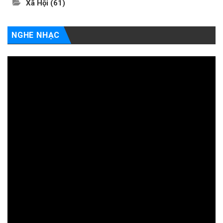
Xã Hội
(61)
NGHE NHẠC