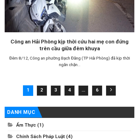
Công an Hải Phòng kịp thời cứu hai mẹ con đứng
trên cầu giữa đêm khuya
Đêm 8/12, Công an phường Bạch Đằng (TP Hải Phòng) đã kịp thời
ngăn chặn...
1
2
3
4
…
6
DANH MỤC
Ẩm Thực
(1)
Chính Sách Pháp Luật
(4)