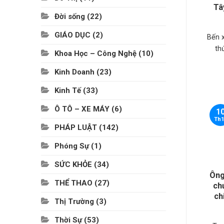
Tâ
Đời sống
(22)
GIÁO DỤC
(2)
Bến 
th
Khoa Học – Công Nghệ
(10)
Kinh Doanh
(23)
Kinh Tế
(33)
Ô TÔ – XE MÁY
(6)
1
Th1
PHÁP LUẬT
(142)
Phóng Sự
(1)
SỨC KHỎE
(34)
Ông
THỂ THAO
(27)
ch
ch
Thị Trường
(3)
Thời Sự
(53)