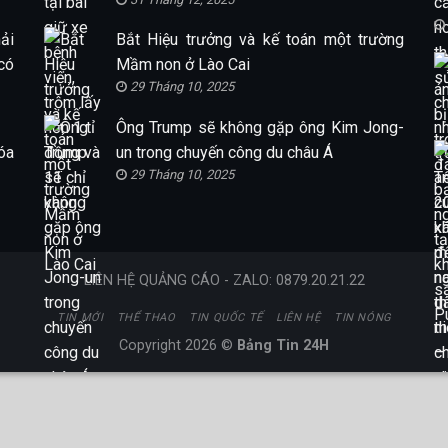
ải
Bắt Hiệu trưởng và kế toán một trường
có
Mầm non ở Lào Cai
29 Tháng 10, 2025
Ông Trump sẽ không gặp ông Kim Jong-
óa
un trong chuyến công du châu Á
29 Tháng 10, 2025
LIÊN HỆ QUẢNG CÁO - ZALO: 0879.20.21.22
TIN MỚI
THỂ THAO
TIN QUỐC TẾ
LIÊN HỆ
TIN NÓNG
Copyright 2026 ©
Bảng Tin 24H