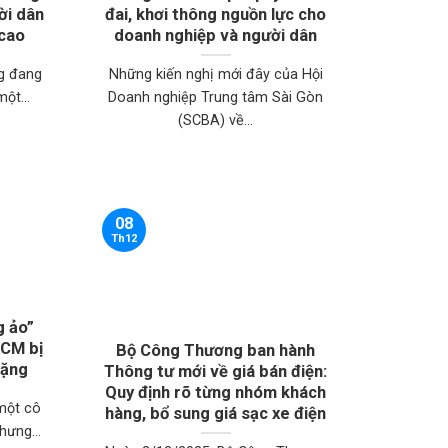
ời dân
đai, khơi thông nguồn lực cho
 cao
doanh nghiệp và người dân
g đang
Những kiến nghị mới đây của Hội
ột...
Doanh nghiệp Trung tâm Sài Gòn
(SCBA) về...
08
Th12
g ảo”
HCM bị
Bộ Công Thương ban hành
nặng
Thông tư mới về giá bán điện:
Quy định rõ từng nhóm khách
 một cô
hàng, bổ sung giá sạc xe điện
hưng...