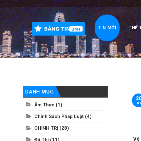
Skip
to
content
TIN MỚI
THỂ 
DANH MỤC
2
Th1
Ẩm Thực
(1)
Chính Sách Pháp Luật
(4)
CHÍNH TRỊ
(28)
Vé 
Đô Thị
(11)