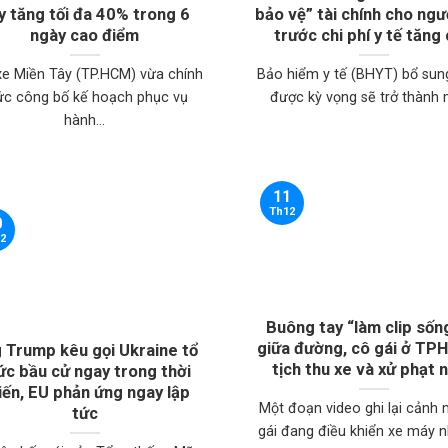
y tăng tối đa 40% trong 6
bảo vệ” tài chính cho ngư
ngày cao điểm
trước chi phí y tế tăng
xe Miền Tây (TP.HCM) vừa chính
Bảo hiểm y tế (BHYT) bổ sun
ức công bố kế hoạch phục vụ
được kỳ vọng sẽ trở thành m
hành...
11
Th12
0
2
Buông tay “làm clip sốn
giữa đường, cô gái ở TP
 Trump kêu gọi Ukraine tổ
tịch thu xe và xử phạt 
ức bầu cử ngay trong thời
iến, EU phản ứng ngay lập
Một đoạn video ghi lại cảnh
tức
gái đang điều khiển xe máy n