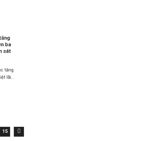
 tăng
ơn ba
n sát
ục tăng
t lãi...
15