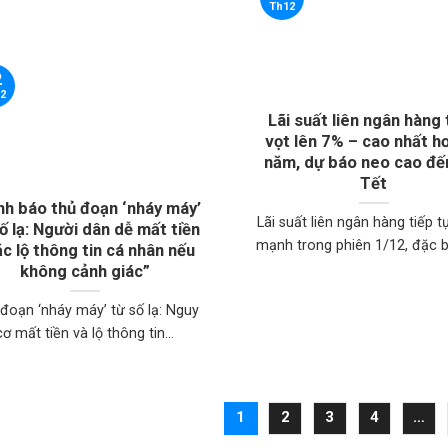
Th12
2
2
Lãi suất liên ngân hàng
vọt lên 7% – cao nhất h
năm, dự báo neo cao đế
Tết
nh báo thủ đoạn ‘nháy máy’
Lãi suất liên ngân hàng tiếp t
ố lạ: Người dân dễ mất tiền
mạnh trong phiên 1/12, đặc biệ
c lộ thông tin cá nhân nếu
không cảnh giác”
đoạn ‘nháy máy’ từ số lạ: Nguy
cơ mất tiền và lộ thông tin...
1
2
3
4
…