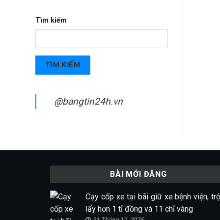
Tìm kiếm
TÌM KIẾM
@bangtin24h.vn
BÀI MỚI ĐĂNG
Cạy cốp xe tại bãi giữ xe bệnh viện, tr
lấy hơn 1 tỉ đồng và 11 chỉ vàng
31 Tháng 12, 2025