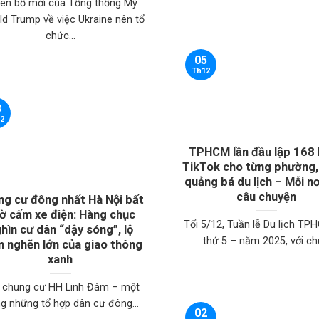
ên bố mới của Tổng thống Mỹ
ld Trump về việc Ukraine nên tổ
chức...
05
Th12
3
2
TPHCM lần đầu lập 168
TikTok cho từng phường,
quảng bá du lịch – Mỗi n
câu chuyện
ng cư đông nhất Hà Nội bất
ờ cấm xe điện: Hàng chục
Tối 5/12, Tuần lễ Du lịch TP
hìn cư dân “dậy sóng”, lộ
thứ 5 – năm 2025, với chủ
m nghẽn lớn của giao thông
xanh
 chung cư HH Linh Đàm – một
ng những tổ hợp dân cư đông...
02