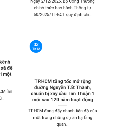
Ngày 2/12/2025, Bộ Công Thương
chính thức ban hành Thông tư
60/2025/TT-BCT quy định chi...
03
Th12
 kênh
 xã để
ơi một
TP.HCM tăng tốc mở rộng
đường Nguyễn Tất Thành,
HCM lần
chuẩn bị xây cầu Tân Thuận 1
...
mới sau 120 năm hoạt động
TP.HCM đang đẩy nhanh tiến độ của
một trong những dự án hạ tầng
quan...