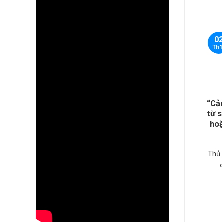
0
Th1
“Cả
từ s
hoặ
Thủ 