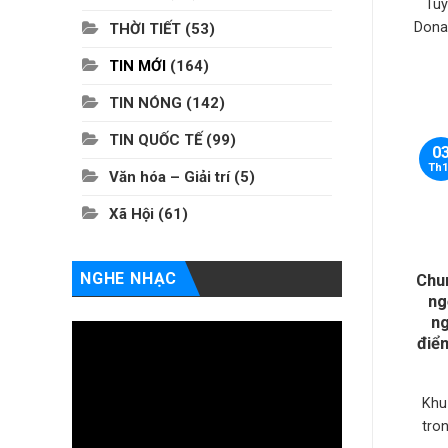
Tuy
Dona
THỜI TIẾT
(53)
TIN MỚI
(164)
TIN NÓNG
(142)
TIN QUỐC TẾ
(99)
0
Th1
Văn hóa – Giải trí
(5)
Xã Hội
(61)
NGHE NHẠC
Chu
ng
ng
điể
Khu
tro