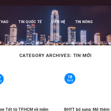
THAO
TIN QUỐC TẾ
LIÊN HỆ
TIN NÓNG
CATEGORY ARCHIVES:
TIN MỚI
18
0
Th12
2
xe Tết từ TP.HCM về miền
BHYT bổ sung: Mở thêm 