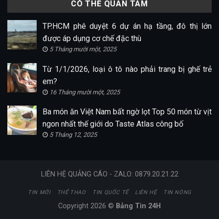
CÓ THỂ QUAN TÂM
TP.HCM phê duyệt 6 dự án hạ tầng, đô thị lớn
được áp dụng cơ chế đặc thù
5 Tháng mười một, 2025
Từ 1/1/2026, loại ô tô nào phải trang bị ghế trẻ
em?
16 Tháng mười một, 2025
Ba món ăn Việt Nam bất ngờ lọt Top 50 món từ vịt
ngon nhất thế giới do Taste Atlas công bố
5 Tháng 12, 2025
LIÊN HỆ QUẢNG CÁO - ZALO: 0879.20.21.22
TIN MỚI
THỂ THAO
TIN QUỐC TẾ
LIÊN HỆ
TIN NÓNG
Copyright 2026 ©
Bảng Tin 24H