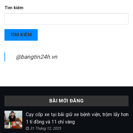
Tìm kiếm
TÌM KIẾM
@bangtin24h.vn
BÀI MỚI ĐĂNG
Cạy cốp xe tại bãi giữ xe bệnh viện, trộm lấy hơn
1 tỉ đồng và 11 chỉ vàng
31 Tháng 12, 2025