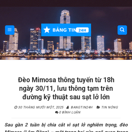
Skip
to
content
Đèo Mimosa thông tuyến từ 18h
ngày 30/11, lưu thông tạm trên
đường kỹ thuật sau sạt lở lớn
30 THÁNG MƯỜI MỘT, 2025
BANGTIN24H
TIN NÓNG
0 BÌNH LUẬN
Sau gần 2 tuần bị chia cắt vì sạt lở nghiêm trọng, đèo