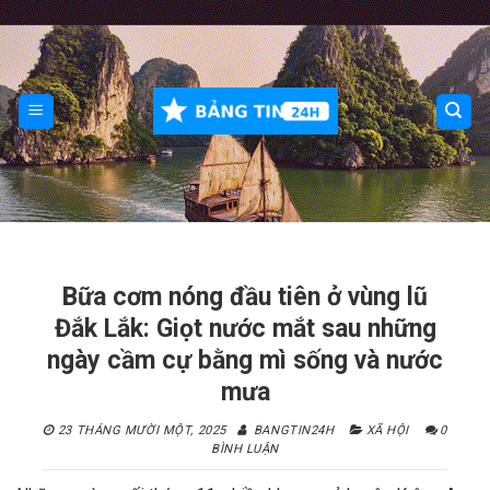
Skip
to
content
Bữa cơm nóng đầu tiên ở vùng lũ
Đắk Lắk: Giọt nước mắt sau những
ngày cầm cự bằng mì sống và nước
mưa
23 THÁNG MƯỜI MỘT, 2025
BANGTIN24H
XÃ HỘI
0
BÌNH LUẬN