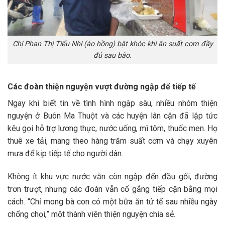
Chị Phan Thị Tiểu Nhi (áo hồng) bật khóc khi ăn suất cơm đầy
đủ sau bão.
Các đoàn thiện nguyện vượt đường ngập để tiếp tế
Ngay khi biết tin về tình hình ngập sâu, nhiều nhóm thiện
nguyện ở Buôn Ma Thuột và các huyện lân cận đã lập tức
kêu gọi hỗ trợ lương thực, nước uống, mì tôm, thuốc men. Họ
thuê xe tải, mang theo hàng trăm suất cơm và chạy xuyên
mưa để kịp tiếp tế cho người dân.
Không ít khu vực nước vẫn còn ngập đến đầu gối, đường
trơn trượt, nhưng các đoàn vẫn cố gắng tiếp cận bằng mọi
cách. “Chỉ mong bà con có một bữa ăn tử tế sau nhiều ngày
chống chọi,” một thành viên thiện nguyện chia sẻ.