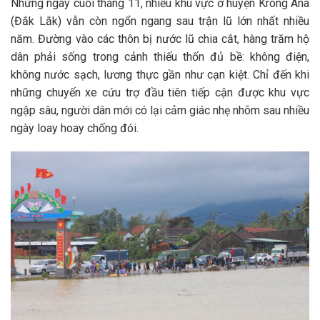
Những ngày cuối tháng 11, nhiều khu vực ở huyện Krông Ana
(Đắk Lắk) vẫn còn ngổn ngang sau trận lũ lớn nhất nhiều
năm. Đường vào các thôn bị nước lũ chia cắt, hàng trăm hộ
dân phải sống trong cảnh thiếu thốn đủ bề: không điện,
không nước sạch, lương thực gần như cạn kiệt. Chỉ đến khi
những chuyến xe cứu trợ đầu tiên tiếp cận được khu vực
ngập sâu, người dân mới có lại cảm giác nhẹ nhõm sau nhiều
ngày loay hoay chống đói.