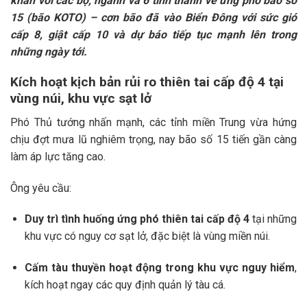
khẩn với các bộ, ngành và 6 tỉnh thành về ứng phó bão số
15 (bão KOTO) – cơn bão đã vào Biển Đông với sức gió
cấp 8, giật cấp 10 và dự báo tiếp tục mạnh lên trong
những ngày tới.
Kích hoạt kịch bản rủi ro thiên tai cấp độ 4 tại
vùng núi, khu vực sạt lở
Phó Thủ tướng nhấn mạnh, các tỉnh miền Trung vừa hứng
chịu đợt mưa lũ nghiêm trọng, nay bão số 15 tiến gần càng
làm áp lực tăng cao.
Ông yêu cầu:
Duy trì tình huống ứng phó thiên tai cấp độ 4
tại những
khu vực có nguy cơ sạt lở, đặc biệt là vùng miền núi.
Cấm tàu thuyền hoạt động trong khu vực nguy hiểm
,
kích hoạt ngay các quy định quản lý tàu cá.