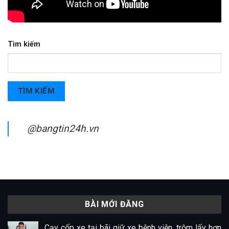
Tìm kiếm
TÌM KIẾM
@bangtin24h.vn
BÀI MỚI ĐĂNG
Cạy cốp xe tại bãi giữ xe bệnh viện, trộm lấy hơn