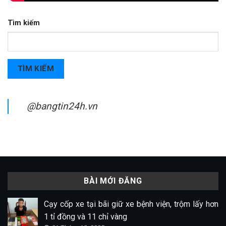
Tìm kiếm
TÌM KIẾM
@bangtin24h.vn
BÀI MỚI ĐĂNG
Cạy cốp xe tại bãi giữ xe bệnh viện, trộm lấy hơn
1 tỉ đồng và 11 chỉ vàng