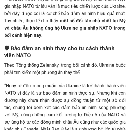
gia nhập NATO từ lâu vẫn là mục tiêu chiến lược của Ukraine,
bởi đây được coi là cơ chế bảo đảm an ninh hiệu quả nhất.
Tuy nhiên, thực tế cho thấy
một số đối tác chủ chốt tại Mỹ
và châu Âu không ủng hộ Ukraine gia nhập NATO trong
bối cảnh hiện nay
.
🛡️
Bảo đảm an ninh thay cho tư cách thành
viên NATO
Theo Tổng thống Zelensky, trong bối cảnh đó, Ukraine buộc
phải tìm kiếm một phương án thay thế.
“Ngay từ đầu, mong muốn của Ukraine là trở thành thành viên
NATO vì đây là sự bảo đảm an ninh thực sự. Nhưng khi con
đường này chưa nhận được sự đồng thuận từ một số đối
tác, chúng tôi xem xét các đảm bảo an ninh song phương
với Mỹ, cùng những cam kết tương tự Điều 5 của NATO và
sự ủng hộ từ các đồng minh châu Âu cũng như các quốc gia
khác như Canada, Nhật Bản. Đây là sự nhượng bộ lớn từ phía