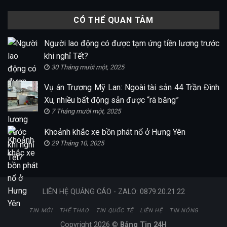
CÓ THỂ QUAN TÂM
Người lao động có được tạm ứng tiền lương trước
khi nghỉ Tết?
30 Tháng mười một, 2025
Vụ án Trương Mỹ Lan: Ngoài tài sản 44 Trần Đình
Xu, nhiều bất động sản được “rã băng”
7 Tháng mười một, 2025
Khoảnh khắc xe bồn phát nổ ở Hưng Yên
29 Tháng 10, 2025
LIÊN HỆ QUẢNG CÁO - ZALO: 0879.20.21.22
TIN MỚI
THỂ THAO
TIN QUỐC TẾ
LIÊN HỆ
TIN NÓNG
Copyright 2026 ©
Bảng Tin 24H