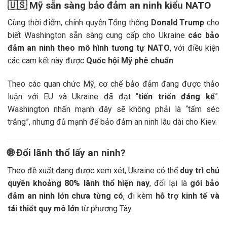
🇺🇸
Mỹ sẵn sàng bảo đảm an ninh kiểu NATO
Cùng thời điểm, chính quyền Tổng thống
Donald Trump
cho
biết Washington sẵn sàng cung cấp cho Ukraine
các bảo
đảm an ninh theo mô hình tương tự NATO
, với điều kiện
các cam kết này được
Quốc hội Mỹ phê chuẩn
.
Theo các quan chức Mỹ, cơ chế bảo đảm đang được thảo
luận với EU và Ukraine đã đạt “
tiến triển đáng kể
”.
Washington nhấn mạnh đây sẽ không phải là “tấm séc
trắng”, nhưng đủ mạnh để bảo đảm an ninh lâu dài cho Kiev.
🌐
Đổi lãnh thổ lấy an ninh?
Theo đề xuất đang được xem xét, Ukraine có thể
duy trì chủ
quyền khoảng 80% lãnh thổ hiện nay
, đổi lại là
gói bảo
đảm an ninh lớn chưa từng có
, đi kèm
hỗ trợ kinh tế và
tái thiết quy mô lớn
từ phương Tây.