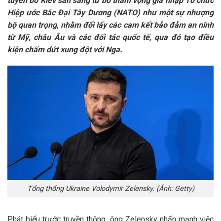
tuyên bố Kiev sẵn sàng từ bỏ tham vọng gia nhập Tổ chức
Hiệp ước Bắc Đại Tây Dương (NATO) như một sự nhượng
bộ quan trọng, nhằm đổi lấy các cam kết bảo đảm an ninh
từ Mỹ, châu Âu và các đối tác quốc tế, qua đó tạo điều
kiện chấm dứt xung đột với Nga.
Tổng thống Ukraine Volodymir Zelensky. (Ảnh: Getty)
Phát biểu trước truyền thông, ông Zelensky nhấn mạnh việc