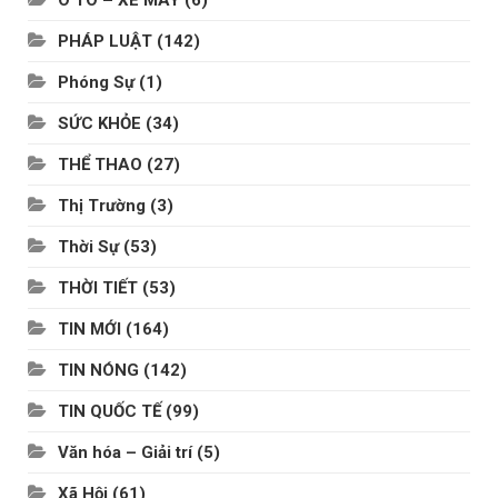
Ô TÔ – XE MÁY
(6)
PHÁP LUẬT
(142)
Phóng Sự
(1)
SỨC KHỎE
(34)
THỂ THAO
(27)
Thị Trường
(3)
Thời Sự
(53)
THỜI TIẾT
(53)
TIN MỚI
(164)
TIN NÓNG
(142)
TIN QUỐC TẾ
(99)
Văn hóa – Giải trí
(5)
Xã Hội
(61)