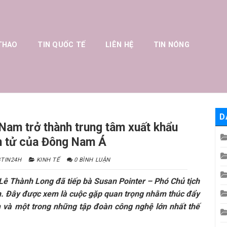
THAO
TIN QUỐC TẾ
LIÊN HỆ
TIN NÓNG
D
Nam trở thành trung tâm xuất khẩu
n tử của Đông Nam Á
TIN24H
KINH TẾ
0 BÌNH LUẬN
 Lê Thành Long đã tiếp bà Susan Pointer – Phó Chủ tịch
n. Đây được xem là cuộc gặp quan trọng nhằm thúc đẩy
 và một trong những tập đoàn công nghệ lớn nhất thế