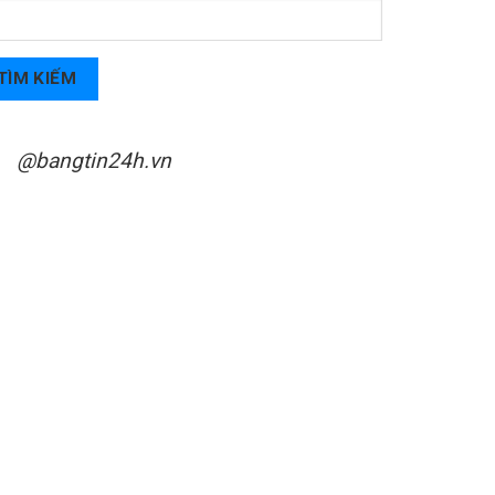
TÌM KIẾM
@bangtin24h.vn