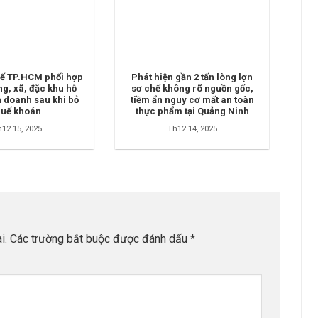
ế TP.HCM phối hợp
Phát hiện gần 2 tấn lòng lợn
g, xã, đặc khu hỗ
sơ chế không rõ nguồn gốc,
h doanh sau khi bỏ
tiềm ẩn nguy cơ mất an toàn
huế khoán
thực phẩm tại Quảng Ninh
12 15, 2025
Th12 14, 2025
i.
Các trường bắt buộc được đánh dấu
*