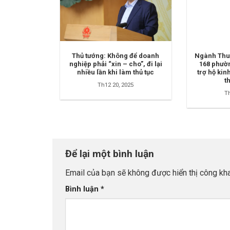
Thủ tướng: Không để doanh
Ngành Thu
nghiệp phải “xin – cho”, đi lại
168 phườn
nhiều lần khi làm thủ tục
trợ hộ kin
t
Th12 20, 2025
Th
Để lại một bình luận
Email của bạn sẽ không được hiển thị công kha
Bình luận
*