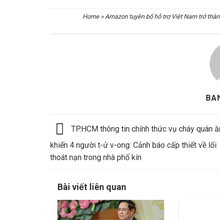
Home
»
Amazon tuyên bố hỗ trợ Việt Nam trở thà
BA
TP.HCM thông tin chính thức vụ cháy quán ă
khiến 4 người t-ử v-ong: Cảnh báo cấp thiết về lối
thoát nạn trong nhà phố kín
Bài viết liên quan