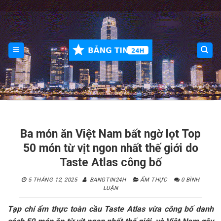
Skip
to
content
Ba món ăn Việt Nam bất ngờ lọt Top
50 món từ vịt ngon nhất thế giới do
Taste Atlas công bố
5 THÁNG 12, 2025
BANGTIN24H
ẨM THỰC
0 BÌNH
LUẬN
Tạp chí ẩm thực toàn cầu Taste Atlas vừa công bố danh