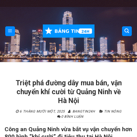
Skip
to
content
Triệt phá đường dây mua bán, vận
chuyển khí cười từ Quảng Ninh về
Hà Nội
6 THÁNG MƯỜI MỘT, 2025
BANGTIN24H
TIN NÓNG
0 BÌNH LUẬN
Công an Quảng Ninh vừa bắt vụ vận chuyển hơn
800 bình “khí cười” đi tiêu thụ tại Hà Nội.