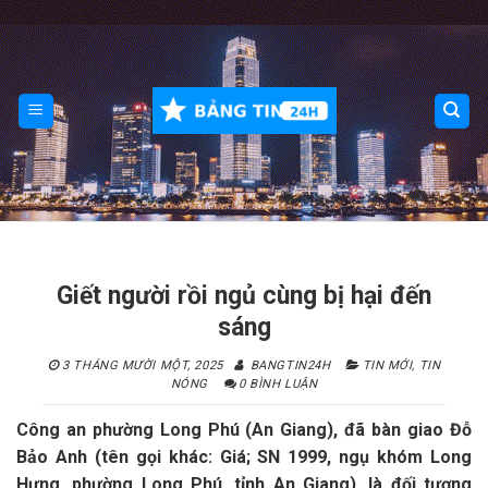
Skip
to
content
Giết người rồi ngủ cùng bị hại đến
sáng
3 THÁNG MƯỜI MỘT, 2025
BANGTIN24H
TIN MỚI
,
TIN
NÓNG
0 BÌNH LUẬN
Công an phường Long Phú (An Giang), đã bàn giao Đỗ
Bảo Anh (tên gọi khác: Giá; SN 1999, ngụ khóm Long
Hưng, phường Long Phú, tỉnh An Giang), là đối tượng