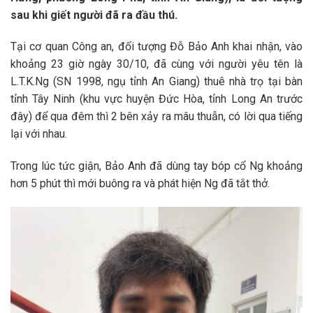
sau khi giết người đã ra đầu thú.
Tại cơ quan Công an, đối tượng Đỗ Bảo Anh khai nhận, vào
khoảng 23 giờ ngày 30/10, đã cùng với người yêu tên là
L.T.K.Ng (SN 1998, ngụ tỉnh An Giang) thuê nhà trọ tại bàn
tỉnh Tây Ninh (khu vực huyện Đức Hòa, tỉnh Long An trước
đây) để qua đêm thì 2 bên xảy ra mâu thuẫn, có lời qua tiếng
lại với nhau.
Trong lúc tức giận, Bảo Anh đã dùng tay bóp cổ Ng khoảng
hơn 5 phút thì mới buông ra và phát hiện Ng đã tắt thở.