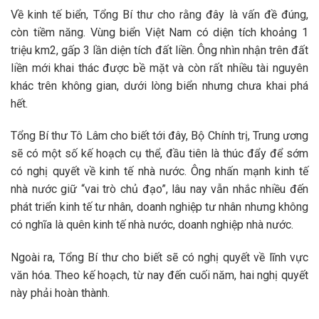
Về kinh tế biển, Tổng Bí thư cho rằng đây là vấn đề đúng,
còn tiềm năng. Vùng biển Việt Nam có diện tích khoảng 1
triệu km2, gấp 3 lần diện tích đất liền. Ông nhìn nhận trên đất
liền mới khai thác được bề mặt và còn rất nhiều tài nguyên
khác trên không gian, dưới lòng biển nhưng chưa khai phá
hết.
Tổng Bí thư Tô Lâm cho biết tới đây, Bộ Chính trị, Trung ương
sẽ có một số kế hoạch cụ thể, đầu tiên là thúc đẩy để sớm
có nghị quyết về kinh tế nhà nước. Ông nhấn mạnh kinh tế
nhà nước giữ “vai trò chủ đạo”, lâu nay vẫn nhắc nhiều đến
phát triển kinh tế tư nhân, doanh nghiệp tư nhân nhưng không
có nghĩa là quên kinh tế nhà nước, doanh nghiệp nhà nước.
Ngoài ra, Tổng Bí thư cho biết sẽ có nghị quyết về lĩnh vực
văn hóa. Theo kế hoạch, từ nay đến cuối năm, hai nghị quyết
này phải hoàn thành.