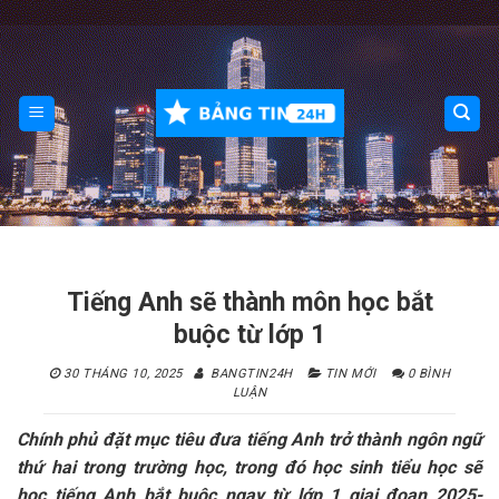
Skip
to
content
Tiếng Anh sẽ thành môn học bắt
buộc từ lớp 1
30 THÁNG 10, 2025
BANGTIN24H
TIN MỚI
0 BÌNH
LUẬN
Chính phủ đặt mục tiêu đưa tiếng Anh trở thành ngôn ngữ
thứ hai trong trường học, trong đó học sinh tiểu học sẽ
học tiếng Anh bắt buộc ngay từ lớp 1 giai đoạn 2025-