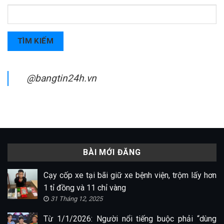
TÌM KIẾM
@bangtin24h.vn
BÀI MỚI ĐĂNG
Cạy cốp xe tại bãi giữ xe bệnh viện, trộm lấy hơn
1 tỉ đồng và 11 chỉ vàng
31 Tháng 12, 2025
Từ 1/1/2026: Người nổi tiếng buộc phải “dùng