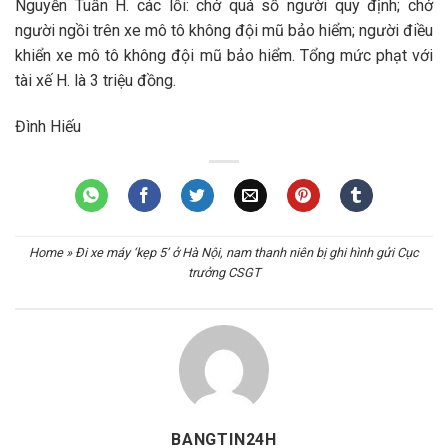
Nguyễn Tuấn H. các lỗi: chở quá số người quy định; chở
người ngồi trên xe mô tô không đội mũ bảo hiểm; người điều
khiển xe mô tô không đội mũ bảo hiểm. Tổng mức phạt với
tài xế H. là 3 triệu đồng.
Đình Hiếu
Home
»
Đi xe máy ‘kẹp 5’ ở Hà Nội, nam thanh niên bị ghi hình gửi Cục
trưởng CSGT
BANGTIN24H