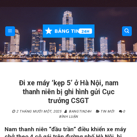
Skip
to
content
Đi xe máy ‘kẹp 5’ ở Hà Nội, nam
thanh niên bị ghi hình gửi Cục
trưởng CSGT
2 THÁNG MƯỜI MỘT, 2025
BANGTIN24H
TIN MỚI
0
BÌNH LUẬN
Nam thanh niên “đầu trần” điều khiển xe máy
chở theo 4 cô gái trên đường phố Hà Nội, bị