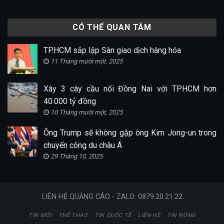
CÓ THỂ QUAN TÂM
TP.HCM sắp lập Sàn giao dịch hàng hóa
11 Tháng mười một, 2025
Xây 3 cây cầu nối Đồng Nai với TPHCM hơn
40.000 tỷ đồng
10 Tháng mười một, 2025
Ông Trump sẽ không gặp ông Kim Jong-un trong
chuyến công du châu Á
29 Tháng 10, 2025
LIÊN HỆ QUẢNG CÁO - ZALO: 0879.20.21.22
TIN MỚI
THỂ THAO
TIN QUỐC TẾ
LIÊN HỆ
TIN NÓNG