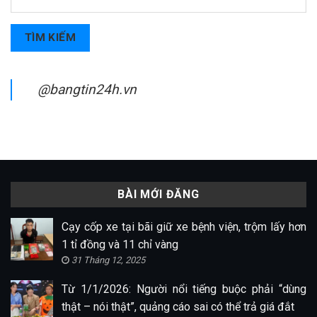
TÌM KIẾM
@bangtin24h.vn
BÀI MỚI ĐĂNG
Cạy cốp xe tại bãi giữ xe bệnh viện, trộm lấy hơn
1 tỉ đồng và 11 chỉ vàng
31 Tháng 12, 2025
Từ 1/1/2026: Người nổi tiếng buộc phải “dùng
thật – nói thật”, quảng cáo sai có thể trả giá đắt