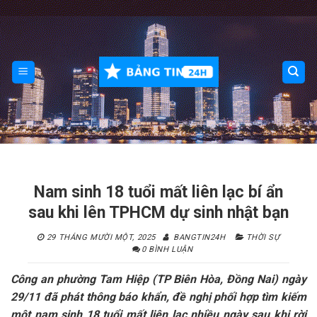
Skip
to
content
Nam sinh 18 tuổi mất liên lạc bí ẩn
sau khi lên TPHCM dự sinh nhật bạn
29 THÁNG MƯỜI MỘT, 2025
BANGTIN24H
THỜI SỰ
0 BÌNH LUẬN
Công an phường Tam Hiệp (TP Biên Hòa, Đồng Nai) ngày
29/11 đã phát thông báo khẩn, đề nghị phối hợp tìm kiếm
một nam sinh 18 tuổi mất liên lạc nhiều ngày sau khi rời