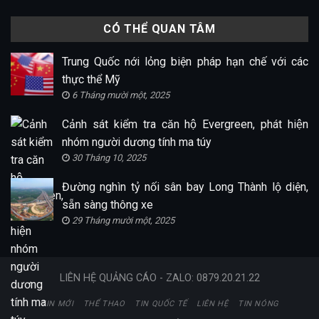
CÓ THỂ QUAN TÂM
Trung Quốc nới lỏng biện pháp hạn chế với các
thực thể Mỹ
6 Tháng mười một, 2025
Cảnh sát kiểm tra căn hộ Evergreen, phát hiện
nhóm người dương tính ma túy
30 Tháng 10, 2025
Đường nghìn tỷ nối sân bay Long Thành lộ diện,
sẵn sàng thông xe
29 Tháng mười một, 2025
LIÊN HỆ QUẢNG CÁO - ZALO: 0879.20.21.22
TIN MỚI
THỂ THAO
TIN QUỐC TẾ
LIÊN HỆ
TIN NÓNG