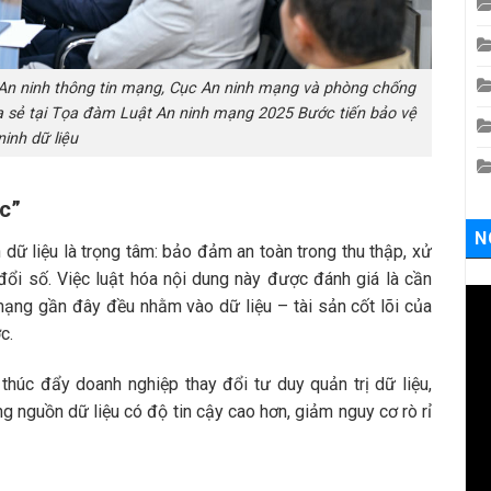
An ninh thông tin mạng, Cục An ninh mạng và phòng chống
 sẻ tại Tọa đàm Luật An ninh mạng 2025 Bước tiến bảo vệ
ninh dữ liệu
ợc”
N
dữ liệu là trọng tâm: bảo đảm an toàn trong thu thập, xử
 đổi số. Việc luật hóa nội dung này được đánh giá là cần
mạng gần đây đều nhằm vào dữ liệu – tài sản cốt lõi của
c.
thúc đẩy doanh nghiệp thay đổi tư duy quản trị dữ liệu,
g nguồn dữ liệu có độ tin cậy cao hơn, giảm nguy cơ rò rỉ