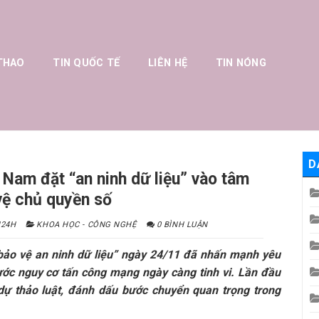
THAO
TIN QUỐC TẾ
LIÊN HỆ
TIN NÓNG
D
 Nam đặt “an ninh dữ liệu” vào tâm
vệ chủ quyền số
N24H
KHOA HỌC - CÔNG NGHỆ
0 BÌNH LUẬN
bảo vệ an ninh dữ liệu” ngày 24/11 đã nhấn mạnh yêu
ước nguy cơ tấn công mạng ngày càng tinh vi. Lần đầu
 dự thảo luật, đánh dấu bước chuyển quan trọng trong