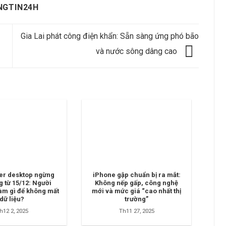
NGTIN24H
Gia Lai phát công điện khẩn: Sẵn sàng ứng phó bão
và nước sông dâng cao
r desktop ngừng
iPhone gập chuẩn bị ra mắt:
g từ 15/12: Người
Không nếp gấp, công nghệ
àm gì để không mất
mới và mức giá “cao nhất thị
dữ liệu?
trường”
h12 2, 2025
Th11 27, 2025