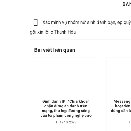
BA
Xác minh vụ nhóm nữ sinh đánh bạn, ép quỳ
gối xin lỗi ở Thanh Hóa
Bài viết liên quan
Định danh IP: “Chìa khóa”
Messenge
chặn đứng ẩn danh trên
hoạt độn
mạng, thu hẹp đường sống
dùng cần l
của tội phạm công nghệ cao
Th12 10, 2025
T