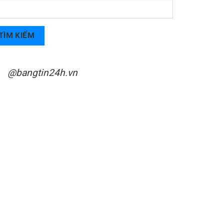
TÌM KIẾM
@bangtin24h.vn