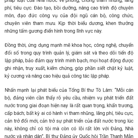
pháp luật của Nhà nước về phòng, chống tham nhũng, lãng
phí, tiêu cực. Đào tạo, bồi dưỡng, nâng cao trình độ chuyên
môn, đạo đức công vụ của đội ngũ cán bộ, công chức,
chuyên viên tham mưu. Kịp thời biểu dương, khen thưởng
những tấm gương điển hình trong lĩnh vực này.
Đồng thời, ứng dụng mạnh mẽ khoa học, công nghệ, chuyển
đổi số trong quy trình quản lý, giám sát và theo dõi tiến độ
lập pháp, bảo đảm quy trình minh bạch, mọi hoạt động được
ghi nhận, truy xuất, kiểm chứng, góp phần siết chặt kỷ luật,
kỷ cương và nâng cao hiệu quả công tác lập pháp.
Nhấn mạnh lại phát biểu của Tổng Bí thư Tô Lâm: “Mỗi cán
bộ, đảng viên cần thấy rõ yêu cầu, nhiệm vụ phát triển đất
nước trong giai đoạn hiện nay là rất quan trọng, khẩn trương,
cấp bách; bất kỳ ai có hành vi tham nhũng, lãng phí, tiêu cực,
cản trở đổi mới, cản trở sự phát triển của đất nước trong lúc
này, không chỉ có tội mà còn có lỗi rất lớn với Đảng, Nhà
nước và nhân dân”, Bí thư Đảng ủy Quốc hội Trần Thanh Mẫn