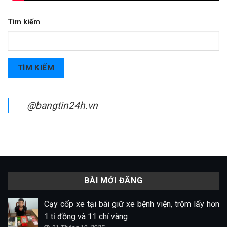
Tìm kiếm
TÌM KIẾM
@bangtin24h.vn
BÀI MỚI ĐĂNG
Cạy cốp xe tại bãi giữ xe bệnh viện, trộm lấy hơn
1 tỉ đồng và 11 chỉ vàng