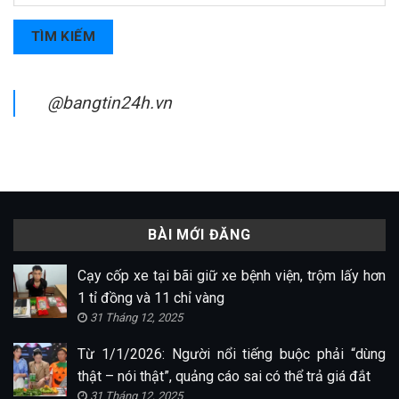
TÌM KIẾM
@bangtin24h.vn
BÀI MỚI ĐĂNG
Cạy cốp xe tại bãi giữ xe bệnh viện, trộm lấy hơn
1 tỉ đồng và 11 chỉ vàng
31 Tháng 12, 2025
Từ 1/1/2026: Người nổi tiếng buộc phải “dùng
thật – nói thật”, quảng cáo sai có thể trả giá đắt
31 Tháng 12, 2025