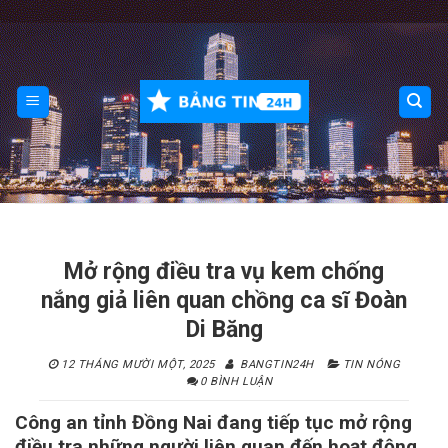
Skip
to
content
Mở rộng điều tra vụ kem chống
nắng giả liên quan chồng ca sĩ Đoàn
Di Băng
12 THÁNG MƯỜI MỘT, 2025
BANGTIN24H
TIN NÓNG
0 BÌNH LUẬN
Công an tỉnh Đồng Nai đang tiếp tục mở rộng
điều tra những người liên quan đến hoạt động