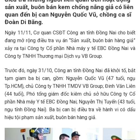
sản xuất, buôn bán kem chống nắng giả có liên
quan đến bị can Nguyễn Quốc Vũ, chồng ca sĩ
Đoàn Di Băng.
Ngày 11/11, Cơ quan CSĐT Công an tỉnh Đồng Nai cho biết
đang mở rộng điều tra vụ án “Sản xuất, buôn bán hàng giả”
xảy ra tại Công ty Cổ phần Nhà máy y tế EBC Đồng Nai và
Công ty TNHH Thương mại Dịch vụ VB Group.
Trước đó, ngày 31/10, Công an tỉnh Đồng Nai đã khởi tố, bắt
tạm giam ba bị can, gồm: Nguyễn Quốc Vũ (47 tuổi, ngụ
Tp.HCM), chủ Công ty TNHH TMDV VB Group; Đinh Văn Liên
(44 tuổi), Phó tổng giám đốc kiêm chủ sở hữu Công ty Cổ
phần Nhà máy Y tế EBC Đồng Nai; Nguyễn Thị Tuyến (43 tuổi,
ngụ tỉnh Đồng Nai). Ba bị can bị điều tra về hành vi có dấu
hiệu tội phạm sản xuất, buôn bán hàng giả.