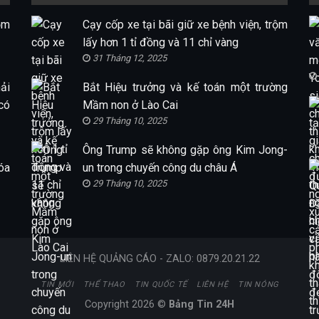
ộm
Cạy cốp xe tại bãi giữ xe bệnh viện, trộm
lấy hơn 1 tỉ đồng và 11 chỉ vàng
31 Tháng 12, 2025
ải
Bắt Hiệu trưởng và kế toán một trường
có
Mầm non ở Lào Cai
29 Tháng 10, 2025
Ông Trump sẽ không gặp ông Kim Jong-
óa
un trong chuyến công du châu Á
29 Tháng 10, 2025
LIÊN HỆ QUẢNG CÁO - ZALO: 0879.20.21.22
TIN MỚI
THỂ THAO
TIN QUỐC TẾ
LIÊN HỆ
TIN NÓNG
Copyright 2026 ©
Bảng Tin 24H