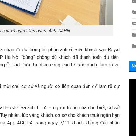
h sạn và người liên quan. Ảnh: CAHN
 nhận được thông tin phản ánh về việc khách sạn Royal
 Hà Nội “bùng” phòng dù khách đã thanh toán đủ tiền.
ờng Ô Chợ Dừa đã phân công cán bộ xác minh, làm rõ vụ
N
mời chủ cơ sở và người có liên quan đến để làm rõ sự
l Hostel và anh T. T.A – người trông nhà cho biết, cơ sở
Tuy nhiên, lúc vắng khách, cơ sở cho khách thuê ngắn hạn
Q qua App AGODA, song ngày 7/11 khách không đến nhận