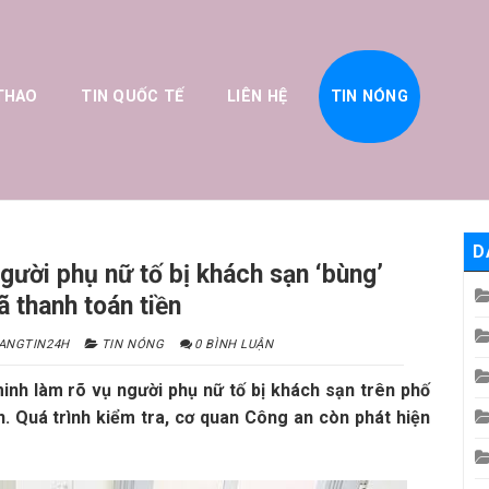
THAO
TIN QUỐC TẾ
LIÊN HỆ
TIN NÓNG
D
gười phụ nữ tố bị khách sạn ‘bùng’
 thanh toán tiền
ANGTIN24H
TIN NÓNG
0 BÌNH LUẬN
nh làm rõ vụ người phụ nữ tố bị khách sạn trên phố
. Quá trình kiểm tra, cơ quan Công an còn phát hiện