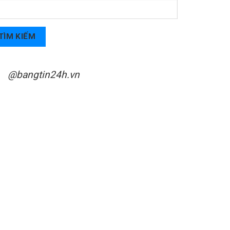
TÌM KIẾM
@bangtin24h.vn