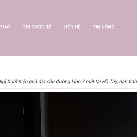
THAO
TIN QUỐC TẾ
LIÊN HỆ
TIN NÓNG
lip] Xuất hiện quả địa cầu đường kính 7 mét tại Hồ Tây, dân tình