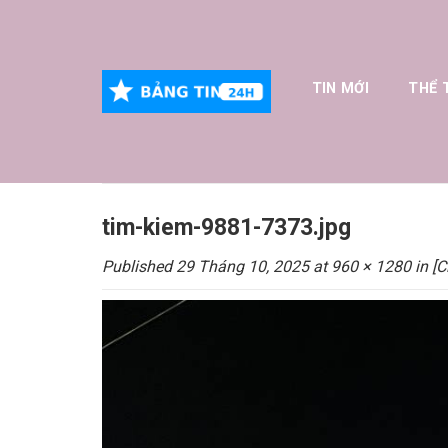
Skip
to
content
TIN MỚI
THỂ 
tim-kiem-9881-7373.jpg
Published
29 Tháng 10, 2025
at
960 × 1280
in
[C