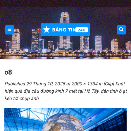
Skip
to
content
o8
Published
29 Tháng 10, 2025
at
2000 × 1334
in
[Clip] Xuất
hiện quả địa cầu đường kính 7 mét tại Hồ Tây, dân tình ồ ạt
kéo tới chụp ảnh