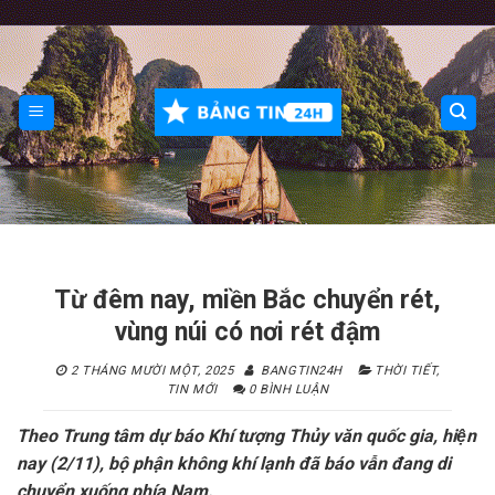
Skip
to
content
Từ đêm nay, miền Bắc chuyển rét,
vùng núi có nơi rét đậm
2 THÁNG MƯỜI MỘT, 2025
BANGTIN24H
THỜI TIẾT
,
TIN MỚI
0 BÌNH LUẬN
Theo Trung tâm dự báo Khí tượng Thủy văn quốc gia, hiện
nay (2/11), bộ phận không khí lạnh đã báo vẫn đang di
chuyển xuống phía Nam.