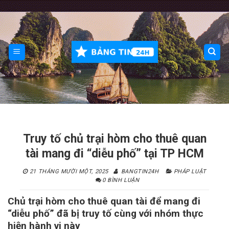
Skip
to
content
Truy tố chủ trại hòm cho thuê quan
tài mang đi “diễu phố” tại TP HCM
21 THÁNG MƯỜI MỘT, 2025
BANGTIN24H
PHÁP LUẬT
0 BÌNH LUẬN
Chủ trại hòm cho thuê quan tài để mang đi
“diễu phố” đã bị truy tố cùng với nhóm thực
hiện hành vi này