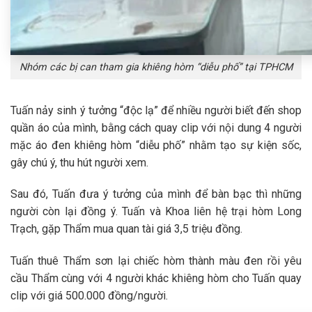
Nhóm các bị can tham gia khiêng hòm “diễu phố” tại TPHCM
Tuấn nảy sinh ý tưởng “độc lạ” để nhiều người biết đến shop
quần áo của mình, bằng cách quay clip với nội dung 4 người
mặc áo đen khiêng hòm “diễu phố” nhằm tạo sự kiện sốc,
gây chú ý, thu hút người xem.
Sau đó, Tuấn đưa ý tưởng của mình để bàn bạc thì những
người còn lại đồng ý. Tuấn và Khoa liên hệ trại hòm Long
Trạch, gặp Thẩm mua quan tài giá 3,5 triệu đồng.
Tuấn thuê Thẩm sơn lại chiếc hòm thành màu đen rồi yêu
cầu Thẩm cùng với 4 người khác khiêng hòm cho Tuấn quay
clip với giá 500.000 đồng/người.