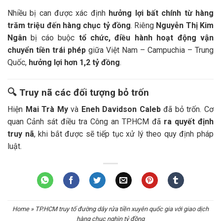
Nhiều bị can được xác định
hưởng lợi bất chính từ hàng
trăm triệu đến hàng chục tỷ đồng
. Riêng
Nguyễn Thị Kim
Ngân
bị cáo buộc
tổ chức, điều hành hoạt động vận
chuyển tiền trái phép
giữa Việt Nam – Campuchia – Trung
Quốc,
hưởng lợi hơn 1,2 tỷ đồng
.
🔍
Truy nã các đối tượng bỏ trốn
Hiện
Mai Trà My
và
Eneh Davidson Caleb
đã bỏ trốn. Cơ
quan Cảnh sát điều tra Công an TP.HCM đã
ra quyết định
truy nã
, khi bắt được sẽ tiếp tục xử lý theo quy định pháp
luật.
Home
»
TP.HCM truy tố đường dây rửa tiền xuyên quốc gia với giao dịch
hàng chục nghìn tỷ đồng