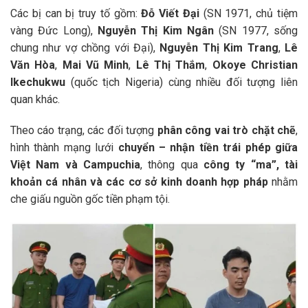
Các bị can bị truy tố gồm:
Đỗ Viết Đại
(SN 1971, chủ tiệm
vàng Đức Long),
Nguyễn Thị Kim Ngân
(SN 1977, sống
chung như vợ chồng với Đại),
Nguyễn Thị Kim Trang
,
Lê
Văn Hòa
,
Mai Vũ Minh
,
Lê Thị Thắm
,
Okoye Christian
Ikechukwu
(quốc tịch Nigeria) cùng nhiều đối tượng liên
quan khác.
Theo cáo trạng, các đối tượng
phân công vai trò chặt chẽ
,
hình thành mạng lưới
chuyển – nhận tiền trái phép giữa
Việt Nam và Campuchia
, thông qua
công ty “ma”, tài
khoản cá nhân và các cơ sở kinh doanh hợp pháp
nhằm
che giấu nguồn gốc tiền phạm tội.