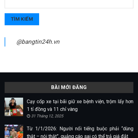
TÌM KIẾM
@bangtin24h.vn
BÀI MỚI ĐĂNG
Cạy cốp xe tại bãi giữ xe bệnh viện, trộm lấy hơn
1 tỉ đồng và 11 chỉ vàng
31 Tháng 12, 2025
Từ 1/1/2026: Người nổi tiếng buộc phải “dùng
thật – nói thật”, quảng cáo sai có thể trả giá đắt