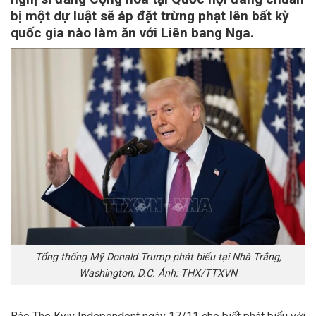
bị một dự luật sẽ áp đặt trừng phạt lên bất kỳ
quốc gia nào làm ăn với Liên bang Nga.
Tổng thống Mỹ Donald Trump phát biểu tại Nhà Trắng,
Washington, D.C. Ảnh: THX/TTXVN