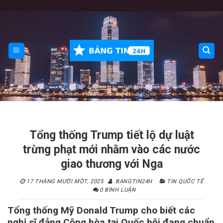
Skip
to
content
Tổng thống Trump tiết lộ dự luật
trừng phạt mới nhằm vào các nước
giao thương với Nga
17 THÁNG MƯỜI MỘT, 2025
BANGTIN24H
TIN QUỐC TẾ
0 BÌNH LUẬN
Tổng thống Mỹ Donald Trump cho biết các
nghị sĩ đảng Cộng hòa tại Quốc hội đang chuẩn