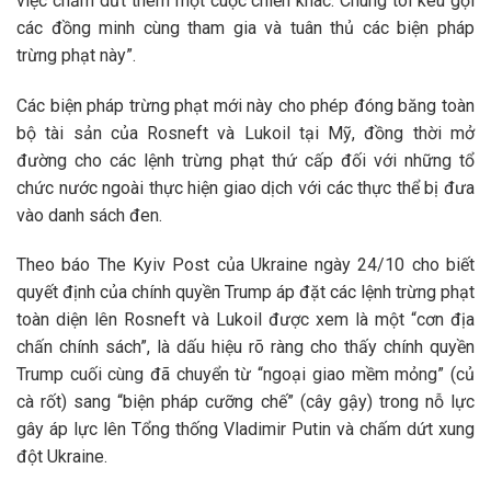
việc chấm dứt thêm một cuộc chiến khác. Chúng tôi kêu gọi
các đồng minh cùng tham gia và tuân thủ các biện pháp
trừng phạt này”.
Các biện pháp trừng phạt mới này cho phép đóng băng toàn
bộ tài sản của Rosneft và Lukoil tại Mỹ, đồng thời mở
đường cho các lệnh trừng phạt thứ cấp đối với những tổ
chức nước ngoài thực hiện giao dịch với các thực thể bị đưa
vào danh sách đen.
Theo báo The Kyiv Post của Ukraine ngày 24/10 cho biết
quyết định của chính quyền Trump áp đặt các lệnh trừng phạt
toàn diện lên Rosneft và Lukoil được xem là một “cơn địa
chấn chính sách”, là dấu hiệu rõ ràng cho thấy chính quyền
Trump cuối cùng đã chuyển từ “ngoại giao mềm mỏng” (củ
cà rốt) sang “biện pháp cưỡng chế” (cây gậy) trong nỗ lực
gây áp lực lên Tổng thống Vladimir Putin và chấm dứt xung
đột Ukraine.