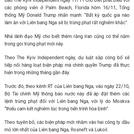
Báo The Kyiv Independent ngày 17/11 cho biết phát biểu với
các phóng viên ở Palm Beach, Florida hôm 16/11, Tổng
thống Mỹ Donald Trump nhấn mạnh: “Bất kỳ quốc gia nào
làm ăn với Liên bang Nga sẽ bị trừng phạt rất nghiêm khắc”.
Nhà lãnh đạo Mỹ cho biết thêm rằng Iran cũng có thể nằm
trong gói trừng phạt mới này.
Theo The Kyiv Independent ngày, dự luật sắp công bố sẽ
tiếp nối hàng loạt biện pháp mà chính quyền Trump đã thực
hiện trong những tháng gần đây.
Trước đó, theo kênh RT của Liên bang Nga, vào ngày 22/10,
Bộ Tài chính Mỹ thông báo nước này đã áp đặt thêm các
lệnh trừng phạt đối với Liên bang Nga, với lý do Moskva
“thiếu cam kết nghiêm túc trong tiến trình hòa bình”.
Theo tuyên bố, các biện pháp mới nhằm vào hai công ty dầu
mỏ lớn nhất của Liên bang Nga, Rosneft và Lukoil.