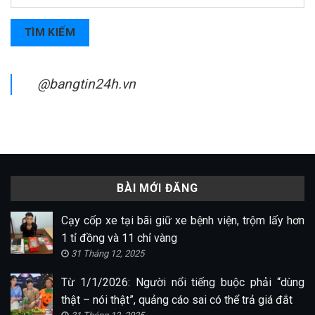
TÌM KIẾM
@bangtin24h.vn
BÀI MỚI ĐĂNG
Cạy cốp xe tại bãi giữ xe bệnh viện, trộm lấy hơn
1 tỉ đồng và 11 chỉ vàng
31 Tháng 12, 2025
Từ 1/1/2026: Người nổi tiếng buộc phải “dùng
thật – nói thật”, quảng cáo sai có thể trả giá đắt