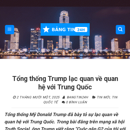
Skip
to
content
Tổng thống Trump lạc quan về quan
hệ với Trung Quốc
2 THÁNG MƯỜI MỘT, 2025
BANGTIN24H
TIN MỚI
,
TIN
QUỐC TẾ
0 BÌNH LUẬN
Tổng thống Mỹ Donald Trump đã bày tỏ sự lạc quan về
quan hệ với Trung Quốc. Trong bài đăng trên mạng xã hội
Truth Social, ông Trump viết rằng “Cuộc gặp G2 của tôi với