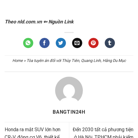
Theo nld.com.vn ⇐ Nguồn Link
Home
»
Tòa tuyên án đối với Thùy Tiên, Quang Linh, Hằng Du Mục
BANGTIN24H
Honda ra mắt SUV lớn hơn
Đến 2030 tất cả phương tiện
CR-V, động cơ V6, thiết kế
ở Hà Nội, TPHCM phải kiểm