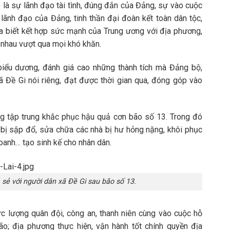
 là sự lãnh đạo tài tình, đúng đắn của Đảng, sự vào cuộc
 lãnh đạo của Đảng, tinh thần đại đoàn kết toàn dân tộc,
ta biết kết hợp sức mạnh của Trung ương với địa phương,
nhau vượt qua mọi khó khăn.
iểu dương, đánh giá cao những thành tích mà Đảng bộ,
xã Đề Gi nói riêng, đạt được thời gian qua, đóng góp vào
g tập trung khắc phục hậu quả cơn bão số 13. Trong đó
 bị sập đổ, sửa chữa các nhà bị hư hỏng nặng, khôi phục
doanh… tạo sinh kế cho nhân dân.
sẻ với người dân xã Đề Gi sau bão số 13.
c lượng quân đội, công an, thanh niên cùng vào cuộc hỗ
o; địa phương thực hiện, vận hành tốt chính quyền địa