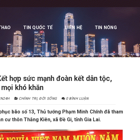
THAO
TIN QUỐC TẾ
LIÊN HỆ
TIN NÓNG
ết hợp sức mạnh đoàn kết dân tộc,
 mọi khó khăn
IN24H
CHÍNH TRỊ
,
ĐỜI SỐNG
0 BÌNH LUẬN
ắc phục bão số 13, Thủ tướng Phạm Minh Chính đã tham
 cư thôn Thắng Kiên, xã Đề Gi, tỉnh Gia Lai.