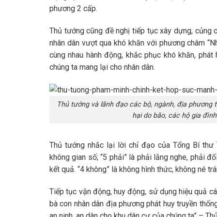
phương 2 cấp.
Thủ tướng cũng đề nghị tiếp tục xây dựng, củng cố
nhân dân vượt qua khó khăn với phương châm “Nhà
cùng nhau hành động, khắc phục khó khăn, phát
chúng ta mang lại cho nhân dân.
Thủ tướng và lãnh đạo các bộ, ngành, địa phương t
hại do bão, các hộ gia đìn
Thủ tướng nhắc lại lời chỉ đạo của Tổng Bí thư
không gian số; “5 phải” là phải lắng nghe, phải đố
kết quả. “4 không” là không hình thức, không né t
Tiếp tục vận động, huy động, sử dụng hiệu quả cá
bà con nhân dân địa phương phát huy truyền thống 
an ninh, an dân cho khu dân cư của chúng ta” – Thủ