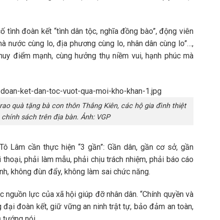
 tình đoàn kết “tình dân tộc, nghĩa đồng bào”, động viên
 nước cùng lo, địa phương cùng lo, nhân dân cùng lo”…,
 huy điểm mạnh, cùng hưởng thụ niềm vui, hạnh phúc mà
rao quà tặng bà con thôn Thắng Kiên, các hộ gia đình thiệt
h chính sách trên địa bàn. Ảnh: VGP
 Tô Lâm cần thực hiện “3 gần”: Gần dân, gần cơ sở, gần
i thoại, phải làm mẫu, phải chịu trách nhiệm, phải báo cáo
ránh, không đùn đẩy, không làm sai chức năng.
c nguồn lực của xã hội giúp đỡ nhân dân. “Chính quyền và
đại đoàn kết, giữ vững an ninh trật tự, bảo đảm an toàn,
 tướng nói.