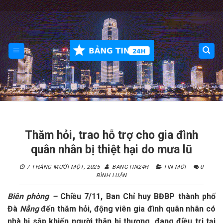
Skip
to
content
Thăm hỏi, trao hỗ trợ cho gia đình
quân nhân bị thiệt hại do mưa lũ
7 THÁNG MƯỜI MỘT, 2025
BANGTIN24H
TIN MỚI
0
BÌNH LUẬN
Biên phòng –
Chiều 7/11, Ban Chỉ huy BĐBP thành phố
Đà
Nẵng
đến thăm hỏi, động viên gia đình quân nhân có
nhà bị sập khiến người thân bị thương, đang điều trị tại