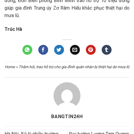
đồng, Đồn Biên phòng Bình Minh trao hỗ trợ 10 triệu đồng
giúp gia đình Trung úy Zơ Râm Hiếu khắc phục thiệt hại do
mưa lũ.
Trúc Hà
Home
»
Thăm hỏi, trao hỗ trợ cho gia đình quân nhân bị thiệt hại do mưa lũ
BANGTIN24H
Hà Nội: Xử lý nhiều trường
Đại tướng Lương Tam Quang: