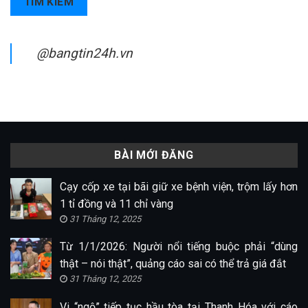
TÌM KIẾM
@bangtin24h.vn
BÀI MỚI ĐĂNG
Cạy cốp xe tại bãi giữ xe bệnh viện, trộm lấy hơn
1 tỉ đồng và 11 chỉ vàng
31 Tháng 12, 2025
Từ 1/1/2026: Người nổi tiếng buộc phải “dùng
thật – nói thật”, quảng cáo sai có thể trả giá đắt
31 Tháng 12, 2025
Vi “ngộ” tiếp tục hầu tòa tại Thanh Hóa với cáo