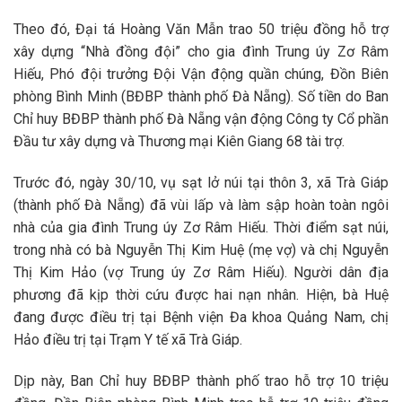
Theo đó, Đại tá Hoàng Văn Mẫn trao 50 triệu đồng hỗ trợ
xây dựng “Nhà đồng đội” cho gia đình Trung úy Zơ Râm
Hiếu, Phó đội trưởng Đội Vận động quần chúng, Đồn Biên
phòng Bình Minh (BĐBP thành phố Đà Nẵng). Số tiền do Ban
Chỉ huy BĐBP thành phố Đà Nẵng vận động Công ty Cổ phần
Đầu tư xây dựng và Thương mại Kiên Giang 68 tài trợ.
Trước đó, ngày 30/10, vụ sạt lở núi tại thôn 3, xã Trà Giáp
(thành phố Đà Nẵng) đã vùi lấp và làm sập hoàn toàn ngôi
nhà của gia đình Trung úy Zơ Râm Hiếu. Thời điểm sạt núi,
trong nhà có bà Nguyễn Thị Kim Huệ (mẹ vợ) và chị Nguyễn
Thị Kim Hảo (vợ Trung úy Zơ Râm Hiếu). Người dân địa
phương đã kịp thời cứu được hai nạn nhân. Hiện, bà Huệ
đang được điều trị tại Bệnh viện Đa khoa Quảng Nam, chị
Hảo điều trị tại Trạm Y tế xã Trà Giáp.
Dịp này, Ban Chỉ huy BĐBP thành phố trao hỗ trợ 10 triệu