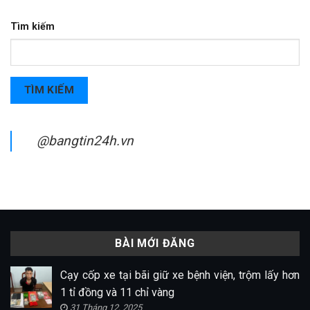
Tìm kiếm
TÌM KIẾM
@bangtin24h.vn
BÀI MỚI ĐĂNG
Cạy cốp xe tại bãi giữ xe bệnh viện, trộm lấy hơn
1 tỉ đồng và 11 chỉ vàng
31 Tháng 12, 2025