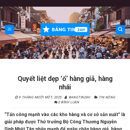
Skip
to
content
Quyết liệt dẹp ‘ổ’ hàng giả, hàng
nhái
9 THÁNG MƯỜI MỘT, 2025
BANGTIN24H
TIN NÓNG
0 BÌNH LUẬN
“Tấn công mạnh vào các kho hàng và cơ sở sản xuất” là
giải pháp được Thứ trưởng Bộ Công Thương Nguyễn
Sinh Nhật Tân nhấn mạnh để ngăn chặn hàng giả, hàng