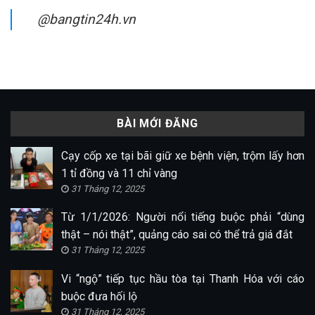
@bangtin24h.vn
BÀI MỚI ĐĂNG
Cạy cốp xe tại bãi giữ xe bệnh viện, trộm lấy hơn
1 tỉ đồng và 11 chỉ vàng
31 Tháng 12, 2025
Từ 1/1/2026: Người nổi tiếng buộc phải “dùng
thật – nói thật”, quảng cáo sai có thể trả giá đắt
31 Tháng 12, 2025
Vi “ngộ” tiếp tục hầu tòa tại Thanh Hóa với cáo
buộc đưa hối lộ
31 Tháng 12, 2025