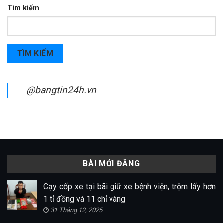
Tìm kiếm
TÌM KIẾM
@bangtin24h.vn
BÀI MỚI ĐĂNG
Cạy cốp xe tại bãi giữ xe bệnh viện, trộm lấy hơn
1 tỉ đồng và 11 chỉ vàng
31 Tháng 12, 2025