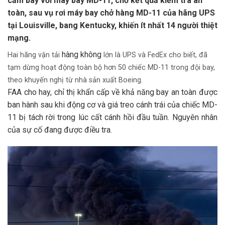
cấm bay với máy bay MD-11, chờ kết quả kiểm tra an
toàn, sau vụ rơi máy bay chở hàng MD-11 của hãng UPS
tại Louisville, bang Kentucky, khiến ít nhất 14 người thiệt
mạng.
hàng không
Hai hãng vận tải
lớn là UPS và FedEx cho biết, đã
tạm dừng hoạt động toàn bộ hơn 50 chiếc MD-11 trong đội bay,
theo khuyến nghị từ nhà sản xuất Boeing.
FAA cho hay, chỉ thị khẩn cấp về khả năng bay an toàn được
ban hành sau khi động cơ và giá treo cánh trái của chiếc MD-
11 bị tách rời trong lúc cất cánh hồi đầu tuần. Nguyên nhân
của sự cố đang được điều tra.