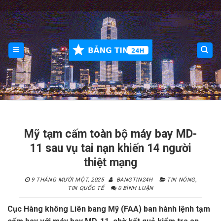
Skip
to
content
Mỹ tạm cấm toàn bộ máy bay MD-
11 sau vụ tai nạn khiến 14 người
thiệt mạng
9 THÁNG MƯỜI MỘT, 2025
BANGTIN24H
TIN NÓNG
,
TIN QUỐC TẾ
0 BÌNH LUẬN
Cục Hàng không Liên bang Mỹ (FAA) ban hành lệnh tạm