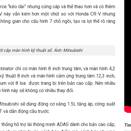
orce “kéo dài” nhưng cứng cáp và thể thao hơn và có thêm
UV này vẫn kém hơn một chút so với Honda CR-V nhưng
không gian cho cấu hình 7 chỗ ngồi, tạo ra lợi thế rõ ràng
ới cặp màn hình kỹ thuật số. Ảnh: Mitsubishi
inator chỉ có màn hình 8 inch trung tâm, và màn hình 4,2
ỹ thuật 8 inch và màn hình cảm ứng trung tâm 12,3 inch,
m với 8 loa được trang bị trên bản cao cấp. Nên nhiều
 hình này sẽ không có nhiều thay đổi.
itsubishi sẽ dùng động cơ xăng 1.5L tăng áp, công suất
 và dẫn động cầu trước.
ệ thống hỗ trợ lái thông minh ADAS dành cho bản cao cấp,
Tì