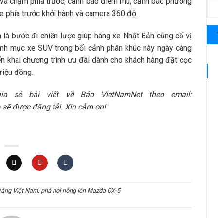
o va chạm phía trước, cảnh báo điểm mù, cảnh báo phương
xe phía trước khởi hành và camera 360 độ.
 là bước đi chiến lược giúp hãng xe Nhật Bản củng cố vị
danh mục xe SUV trong bối cảnh phân khúc này ngày càng
iển khai chương trình ưu đãi dành cho khách hàng đặt cọc
triệu đồng.
ia sẻ bài viết về Báo VietNamNet theo email:
sẽ được đăng tải. Xin cảm ơn!
 cảng Việt Nam, phả hơi nóng lên Mazda CX-5