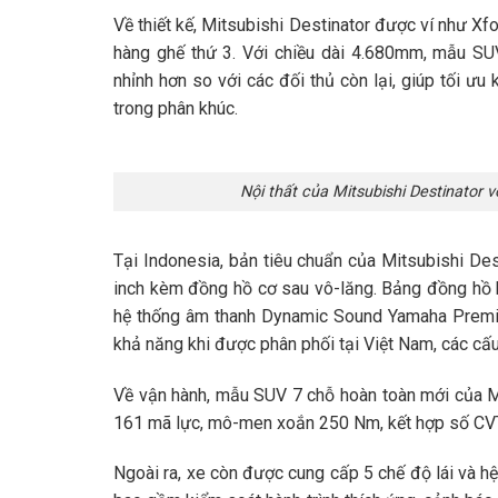
Về thiết kế, Mitsubishi Destinator được ví như Xf
hàng ghế thứ 3. Với chiều dài 4.680mm, mẫu S
nhỉnh hơn so với các đối thủ còn lại, giúp tối ưu 
trong phân khúc.
Nội thất của Mitsubishi Destinator v
Tại Indonesia, bản tiêu chuẩn của Mitsubishi Dest
inch kèm đồng hồ cơ sau vô-lăng. Bảng đồng hồ k
hệ thống âm thanh Dynamic Sound Yamaha Premiu
khả năng khi được phân phối tại Việt Nam, các cấu
Về vận hành, mẫu SUV 7 chỗ hoàn toàn mới của M
161 mã lực, mô-men xoắn 250 Nm, kết hợp số CVT
Ngoài ra, xe còn được cung cấp 5 chế độ lái và h