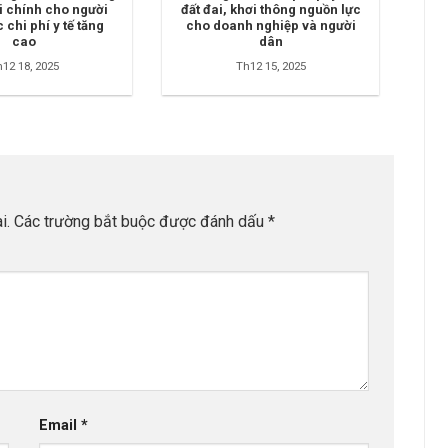
ài chính cho người
đất đai, khơi thông nguồn lực
 chi phí y tế tăng
cho doanh nghiệp và người
cao
dân
12 18, 2025
Th12 15, 2025
i.
Các trường bắt buộc được đánh dấu
*
Email
*