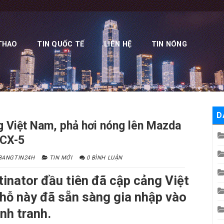
THAO
TIN QUỐC TẾ
LIÊN HỆ
TIN NÓNG
D
g Việt Nam, phả hơi nóng lên Mazda
CX-5
BANGTIN24H
TIN MỚI
0 BÌNH LUẬN
tinator đầu tiên đã cập cảng Việt
hỗ này đã sẵn sàng gia nhập vào
nh tranh.