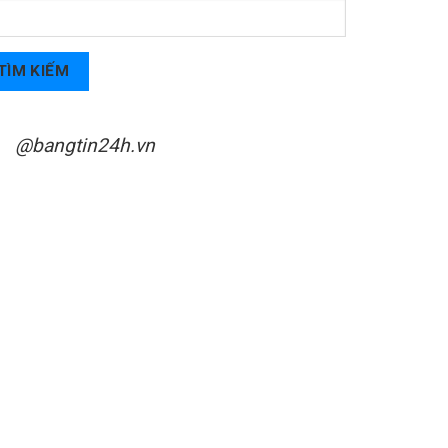
TÌM KIẾM
@bangtin24h.vn