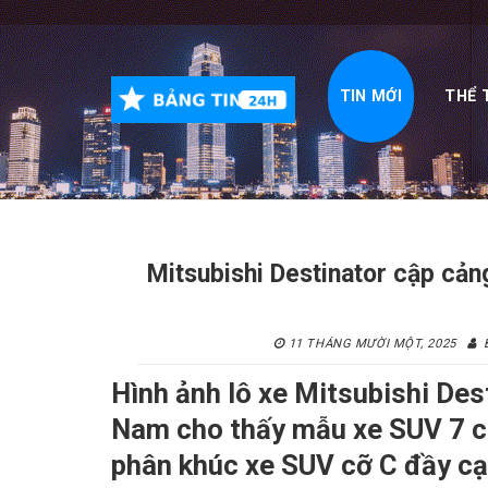
Skip
to
content
TIN MỚI
THỂ 
Mitsubishi Destinator cập cản
11 THÁNG MƯỜI MỘT, 2025
Hình ảnh lô xe Mitsubishi Des
Nam cho thấy mẫu xe SUV 7 c
phân khúc xe SUV cỡ C đầy cạ