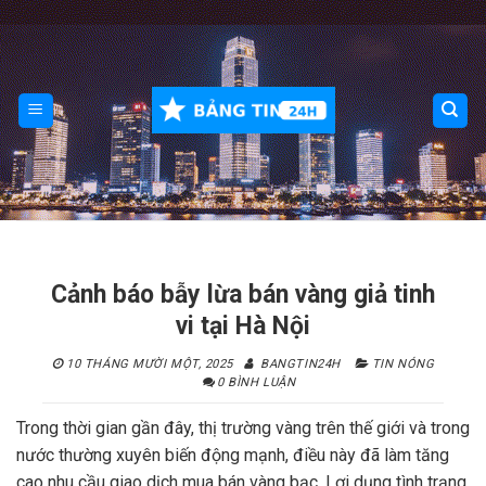
Skip
to
content
Cảnh báo bẫy lừa bán vàng giả tinh
vi tại Hà Nội
10 THÁNG MƯỜI MỘT, 2025
BANGTIN24H
TIN NÓNG
0 BÌNH LUẬN
Trong thời gian gần đây, thị trường vàng trên thế giới và trong
nước thường xuyên biến động mạnh, điều này đã làm tăng
cao nhu cầu giao dịch mua bán vàng bạc. Lợi dụng tình trạng