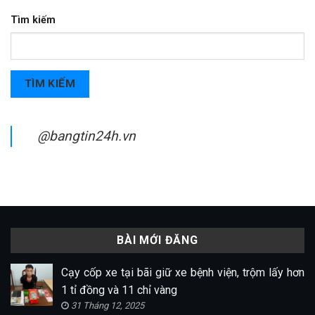
Tìm kiếm
TÌM KIẾM
@bangtin24h.vn
BÀI MỚI ĐĂNG
Cạy cốp xe tại bãi giữ xe bệnh viện, trộm lấy hơn
1 tỉ đồng và 11 chỉ vàng
31 Tháng 12, 2025