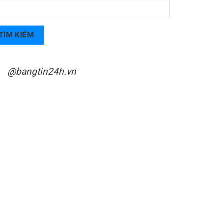
TÌM KIẾM
@bangtin24h.vn