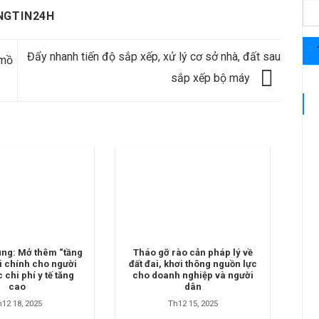
NGTIN24H
Đẩy nhanh tiến độ sắp xếp, xử lý cơ sở nhà, đất sau
‘mồ
sắp xếp bộ máy
ung: Mở thêm “tầng
Tháo gỡ rào cản pháp lý về
ài chính cho người
đất đai, khơi thông nguồn lực
 chi phí y tế tăng
cho doanh nghiệp và người
cao
dân
12 18, 2025
Th12 15, 2025