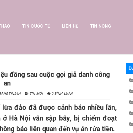
THAO
TIN QUỐC TẾ
LIÊN HỆ
TIN NÓNG
D
riệu đồng sau cuộc gọi giả danh công
an
BANGTIN24H
TIN MỚI
0 BÌNH LUẬN
 lừa đảo đã được cảnh báo nhiều lần,
 ở Hà Nội vẫn sập bẫy, bị chiếm đoạt
hông báo liên quan đến vụ án rửa tiền.