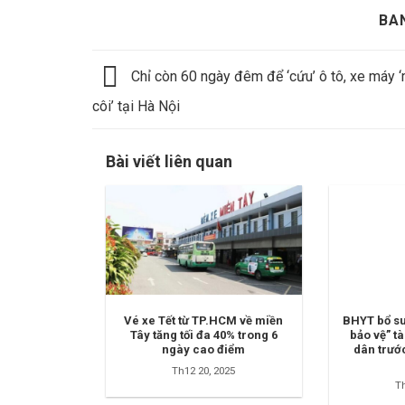
BA
Chỉ còn 60 ngày đêm để ‘cứu’ ô tô, xe máy 
côi’ tại Hà Nội
Bài viết liên quan
Vé xe Tết từ TP.HCM về miền
BHYT bổ s
Tây tăng tối đa 40% trong 6
bảo vệ” t
ngày cao điểm
dân trước
Th12 20, 2025
Th