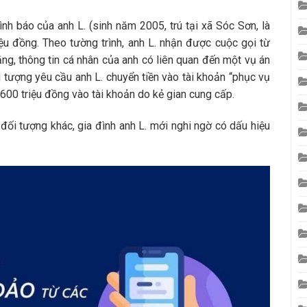
nh báo của anh L. (sinh năm 2005, trú tại xã Sóc Sơn, là
iệu đồng. Theo tường trình, anh L. nhận được cuộc gọi từ
ng, thông tin cá nhân của anh có liên quan đến một vụ án
i tượng yêu cầu anh L. chuyển tiền vào tài khoản “phục vụ
n 600 triệu đồng vào tài khoản do kẻ gian cung cấp.
 đối tượng khác, gia đình anh L. mới nghi ngờ có dấu hiệu