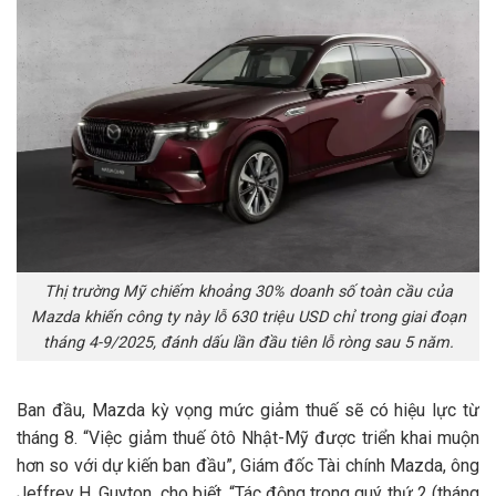
Thị trường Mỹ chiếm khoảng 30% doanh số toàn cầu của
Mazda khiến công ty này lỗ 630 triệu USD chỉ trong giai đoạn
tháng 4-9/2025, đánh dấu lần đầu tiên lỗ ròng sau 5 năm.
Ban đầu, Mazda kỳ vọng mức giảm thuế sẽ có hiệu lực từ
tháng 8. “Việc giảm thuế ôtô Nhật-Mỹ được triển khai muộn
hơn so với dự kiến ban đầu”, Giám đốc Tài chính Mazda, ông
Jeffrey H. Guyton, cho biết. “Tác động trong quý thứ 2 (tháng