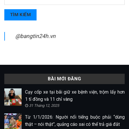
TÌM KIẾM
@bangtin24h.vn
BÀI MỚI ĐĂNG
Cạy cốp xe tại bãi giữ xe bệnh viện, trộm lấy hơn
1 tỉ đồng và 11 chỉ vàng
31 Tháng 12, 2025
Từ 1/1/2026: Người nổi tiếng buộc phải “dùng
thật – nói thật”, quảng cáo sai có thể trả giá đắt