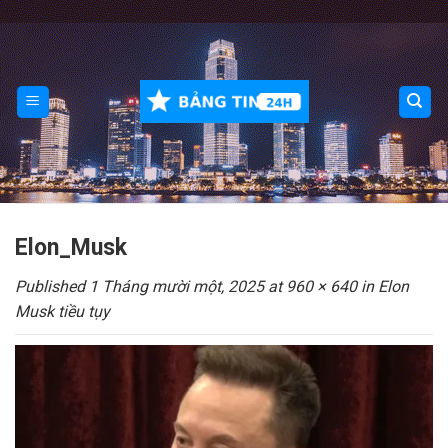
Skip
to
content
Elon_Musk
Published
1 Tháng mười một, 2025
at
960 × 640
in
Elon
Musk tiều tụy