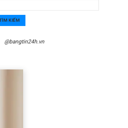
TÌM KIẾM
@bangtin24h.vn