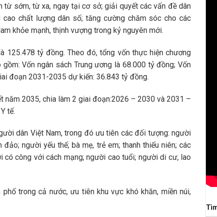
 từ sớm, từ xa, ngay tại cơ sở; giải quyết các vấn đề dân
ng cao chất lượng dân số; tăng cường chăm sóc cho các
am khỏe mạnh, thịnh vượng trong kỷ nguyên mới.
là 125.478 tỷ đồng. Theo đó, tổng vốn thực hiện chương
ao gồm: Vốn ngân sách Trung ương là 68.000 tỷ đồng; Vốn
iai đoạn 2031-2035 dự kiến: 36.843 tỷ đồng.
ết năm 2035, chia làm 2 giai đoạn:2026 – 2030 và 2031 –
Y tế.
gười dân Việt Nam, trong đó ưu tiên các đối tượng: người
 đảo; người yếu thế; bà mẹ, trẻ em; thanh thiếu niên; các
i có công với cách mạng; người cao tuổi; người di cư, lao
h phố trong cả nước, ưu tiên khu vực khó khăn, miền núi,
Tì