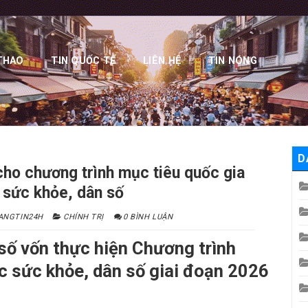
THAO
TIN QUỐC TẾ
LIÊN HỆ
TIN NÓNG
D
cho chương trình mục tiêu quốc gia
 sức khỏe, dân số
ANGTIN24H
CHÍNH TRỊ
0 BÌNH LUẬN
số vốn thực hiện Chương trình
c sức khỏe, dân số giai đoạn 2026