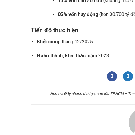
15% vốn chủ sở hữu
(khoảng 5.400 
85% vốn huy động
(hơn 30.700 tỷ đ
Tiến độ thực hiện
Khởi công:
tháng 12/2025
Hoàn thành, khai thác:
năm 2028
Home
»
Đẩy nhanh thủ tục, cao tốc TP.HCM – Tru