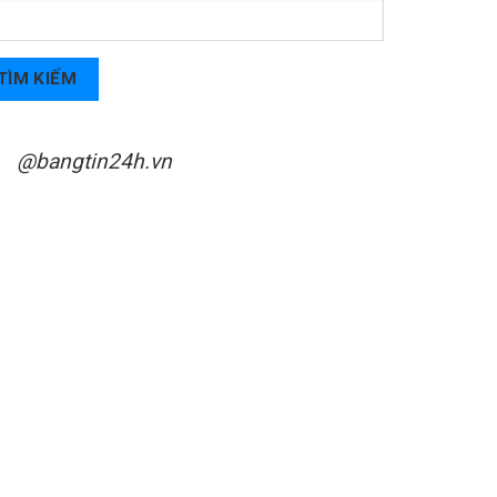
TÌM KIẾM
@bangtin24h.vn