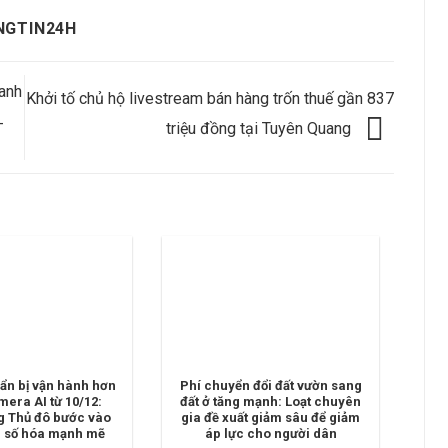
NGTIN24H
oanh
Khởi tố chủ hộ livestream bán hàng trốn thuế gần 837
–
triệu đồng tại Tuyên Quang
ẩn bị vận hành hơn
Phí chuyển đổi đất vườn sang
mera AI từ 10/12:
đất ở tăng mạnh: Loạt chuyên
g Thủ đô bước vào
gia đề xuất giảm sâu để giảm
n số hóa mạnh mẽ
áp lực cho người dân