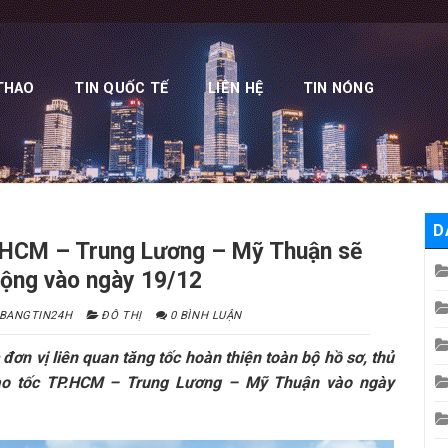
THAO
TIN QUỐC TẾ
LIÊN HỆ
TIN NÓNG
D
P.HCM – Trung Lương – Mỹ Thuận sẽ
rộng vào ngày 19/12
BANGTIN24H
ĐÔ THỊ
0 BÌNH LUẬN
ơn vị liên quan tăng tốc hoàn thiện toàn bộ hồ sơ, thủ
cao tốc TP.HCM – Trung Lương – Mỹ Thuận vào ngày