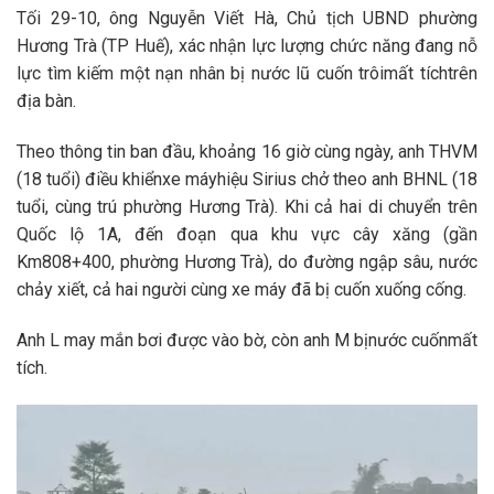
Tối 29-10, ông Nguyễn Viết Hà, Chủ tịch UBND phường
Hương Trà (TP Huế), xác nhận lực lượng chức năng đang nỗ
lực tìm kiếm một nạn nhân bị nước lũ cuốn trôi
mất tích
trên
địa bàn.
Theo thông tin ban đầu, khoảng 16 giờ cùng ngày, anh THVM
(18 tuổi) điều khiển
xe máy
hiệu Sirius chở theo anh BHNL (18
tuổi, cùng trú phường Hương Trà). Khi cả hai di chuyển trên
Quốc lộ 1A, đến đoạn qua khu vực cây xăng (gần
Km808+400, phường Hương Trà), do đường ngập sâu, nước
chảy xiết, cả hai người cùng xe máy đã bị cuốn xuống cống.
Anh L may mắn bơi được vào bờ, còn anh M bị
nước cuốn
mất
tích.