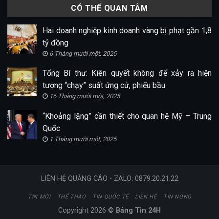
CÓ THỂ QUAN TÂM
Hai doanh nghiệp kinh doanh vàng bị phạt gần 1,8
tỷ đồng
6 Tháng mười một, 2025
Tổng Bí thư: Kiên quyết không để xảy ra hiện
tượng “chạy” suất ứng cử, phiếu bầu
16 Tháng mười một, 2025
“Khoảng lặng” cần thiết cho quan hệ Mỹ – Trung
Quốc
1 Tháng mười một, 2025
LIÊN HỆ QUẢNG CÁO - ZALO: 0879.20.21.22
TIN MỚI
THỂ THAO
TIN QUỐC TẾ
LIÊN HỆ
TIN NÓNG
Copyright 2026 ©
Bảng Tin 24H