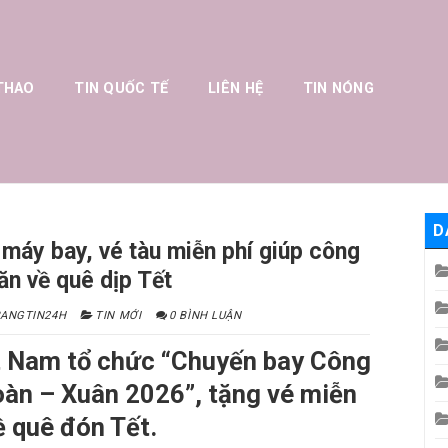
THAO
TIN QUỐC TẾ
LIÊN HỆ
TIN NÓNG
D
máy bay, vé tàu miễn phí giúp công
ăn về quê dịp Tết
ANGTIN24H
TIN MỚI
0 BÌNH LUẬN
t Nam tổ chức “Chuyến bay Công
àn – Xuân 2026”, tặng vé miễn
ề quê đón Tết.