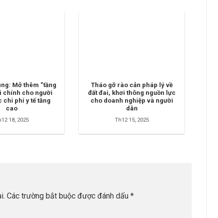
ung: Mở thêm “tầng
Tháo gỡ rào cản pháp lý về
ài chính cho người
đất đai, khơi thông nguồn lực
 chi phí y tế tăng
cho doanh nghiệp và người
cao
dân
12 18, 2025
Th12 15, 2025
i.
Các trường bắt buộc được đánh dấu
*