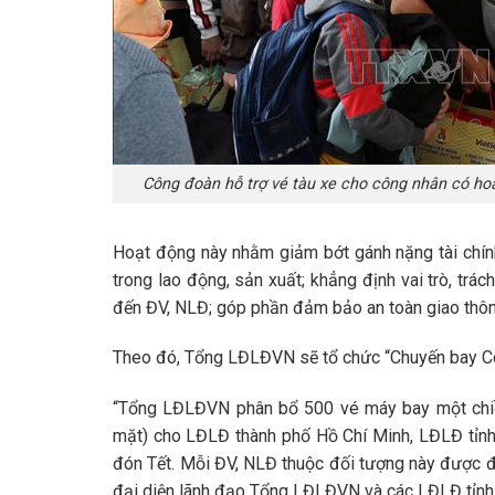
Công đoàn hỗ trợ vé tàu xe cho công nhân có ho
Hoạt động này nhằm giảm bớt gánh nặng tài chín
trong lao động, sản xuất; khẳng định vai trò, tr
đến ĐV, NLĐ; góp phần đảm bảo an toàn giao thô
Theo đó, Tổng LĐLĐVN sẽ tổ chức “Chuyến bay C
“Tổng LĐLĐVN phân bổ 500 vé máy bay một chiều
mặt) cho LĐLĐ thành phố Hồ Chí Minh, LĐLĐ tỉnh
đón Tết. Mỗi ĐV, NLĐ thuộc đối tượng này được đi
đại diện lãnh đạo Tổng LĐLĐVN và các LĐLĐ tỉnh, 