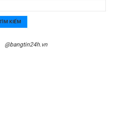
TÌM KIẾM
@bangtin24h.vn