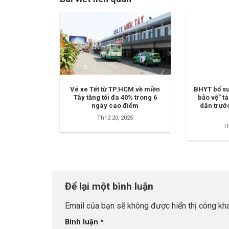
Vé xe Tết từ TP.HCM về miền
BHYT bổ s
Tây tăng tối đa 40% trong 6
bảo vệ” t
ngày cao điểm
dân trước
Th12 20, 2025
Th
Để lại một bình luận
Email của bạn sẽ không được hiển thị công kha
Bình luận
*