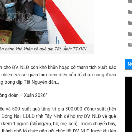
àn cảnh khó khăn về quê dịp Tết. Ảnh: TTXVN
N
h cho ĐV, NLĐ còn khó khăn hoặc có thành tích xuất sắc
ách nhiệm và sự quan tâm toàn diện của tổ chức công đoàn
ng trong dịp Tết Nguyên đán…
ông đoàn – Xuân 2026”.
 và 500 suất quà tặng trị giá 300.000 đồng/suất (tiền
 Đồng Nai, LĐLĐ tỉnh Tây Ninh để hỗ trợ ĐV, NLĐ về quê
 kèm 1 người (chồng/vợ, bố, mẹ, con). Trước chuyến bay,
thành phố tổ chức gặp gỡ, chúc tết ĐV, NLĐ trước khi lên