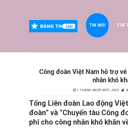
Skip
to
content
TIN MỚI
THỂ 
Công đoàn Việt Nam hỗ trợ vé 
nhân khó kh
1 THÁNG MƯỜI MỘT, 2025
B
Tổng Liên đoàn Lao động Việ
đoàn” và “Chuyến tàu Công đo
phí cho công nhân khó khăn v