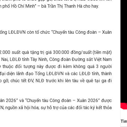
h phố Hồ Chí Minh” – bà Trần Thị Thanh Hà cho hay.
Tổng LĐLĐVN còn tổ chức “Chuyến tàu Công đoàn – Xuân
.000 suất quà tặng trị giá 300.000 đồng/suất (tiền mặt)
 Nai, LĐLĐ tỉnh Tây Ninh, Công đoàn Đường sắt Việt Nam
Đ thuộc đối tượng này được đi kèm không quá 3 người
, đại diện lãnh đạo Tổng LĐLĐVN và các LĐLĐ tỉnh, thành
ỡ, chúc tết ĐV, NLĐ trước khi lên tàu về quê tại ga đi
uân 2026” và “Chuyến tàu Công đoàn – Xuân 2026” được
 nguồn xã hội hóa; sự hỗ trợ của các đối tác ký kết thỏa
Tì