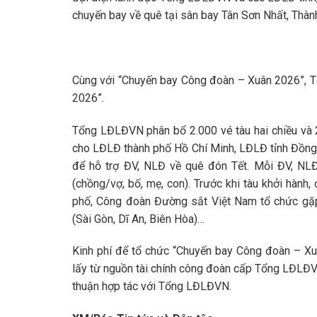
chuyến bay về quê tại sân bay Tân Sơn Nhất, Thàn
Cùng với “Chuyến bay Công đoàn – Xuân 2026”, 
2026”.
Tổng LĐLĐVN phân bổ 2.000 vé tàu hai chiều và 2
cho LĐLĐ thành phố Hồ Chí Minh, LĐLĐ tỉnh Đồng
để hỗ trợ ĐV, NLĐ về quê đón Tết. Mỗi ĐV, NL
(chồng/vợ, bố, mẹ, con). Trước khi tàu khởi hành
phố, Công đoàn Đường sắt Việt Nam tổ chức gặp g
(Sài Gòn, Dĩ An, Biên Hòa)…
Kinh phí để tổ chức “Chuyến bay Công đoàn – X
lấy từ nguồn tài chính công đoàn cấp Tổng LĐLĐVN;
thuận hợp tác với Tổng LĐLĐVN.