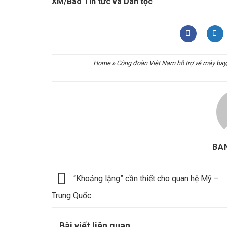
XM/Báo Tin tức và Dân tộc
Home
»
Công đoàn Việt Nam hỗ trợ vé máy bay,
BA
“Khoảng lặng” cần thiết cho quan hệ Mỹ –
Trung Quốc
Bài viết liên quan