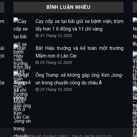
BÌNH LUẬN NHIỀU
ộm
Cạy cốp xe tại bãi giữ xe bệnh viện, trộm
lấy hơn 1 tỉ đồng và 11 chỉ vàng
31 Tháng 12, 2025
ải
Bắt Hiệu trưởng và kế toán một trường
có
Mầm non ở Lào Cai
29 Tháng 10, 2025
Ông Trump sẽ không gặp ông Kim Jong-
óa
un trong chuyến công du châu Á
29 Tháng 10, 2025